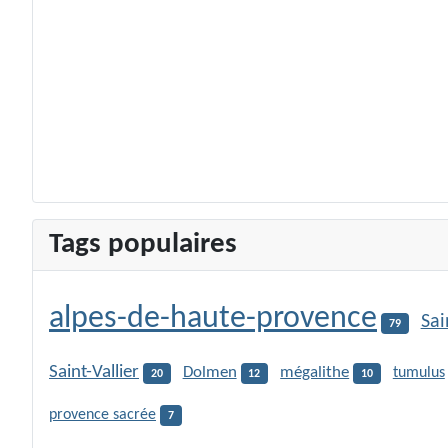
Tags populaires
alpes-de-haute-provence
Sai
79
Saint-Vallier
Dolmen
mégalithe
tumulus
20
12
10
provence sacrée
7