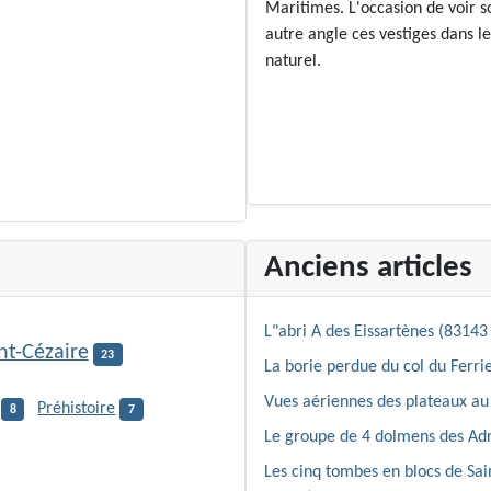
Maritimes. L'occasion de voir s
autre angle ces vestiges dans le
naturel.
Anciens articles
L"abri A des Eissartènes (83143 
nt-Cézaire
23
La borie perdue du col du Ferrie
Vues aériennes des plateaux au 
Préhistoire
8
7
Le groupe de 4 dolmens des Adr
Les cinq tombes en blocs de Sa