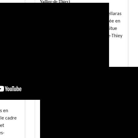
Vallier-de-Thiey)
Je vous propose une visite du Castellaras
de la Malle avec cette vidéo réalisée en
2020. Cet ouvrage pré-romain se situe
sur les hauteurs de Saint-Vallier-de-Thiey
dans le Parc naturel régional des
Préalpes d'Azur.
s en
 le cadre
et
es-