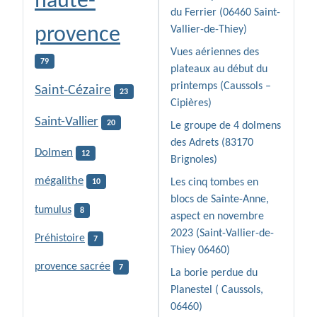
haute-
du Ferrier (06460 Saint-
provence
Vallier-de-Thiey)
Vues aériennes des
79
plateaux au début du
printemps (Caussols –
Saint-Cézaire
23
Cipières)
Saint-Vallier
20
Le groupe de 4 dolmens
des Adrets (83170
Dolmen
12
Brignoles)
mégalithe
Les cinq tombes en
10
blocs de Sainte-Anne,
tumulus
8
aspect en novembre
2023 (Saint-Vallier-de-
Préhistoire
7
Thiey 06460)
provence sacrée
7
La borie perdue du
Planestel ( Caussols,
06460)