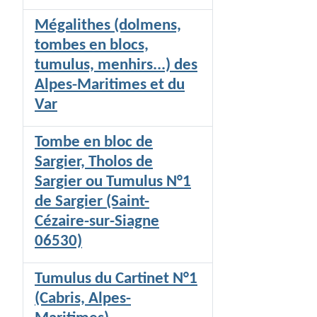
Mégalithes (dolmens,
tombes en blocs,
tumulus, menhirs...) des
Alpes-Maritimes et du
Var
Tombe en bloc de
Sargier, Tholos de
Sargier ou Tumulus N°1
de Sargier (Saint-
Cézaire-sur-Siagne
06530)
Tumulus du Cartinet N°1
(Cabris, Alpes-