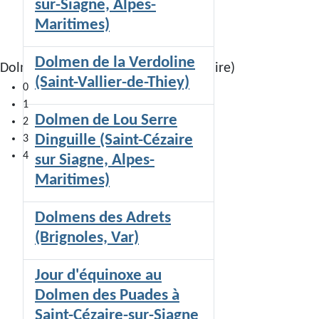
sur-Siagne, Alpes-
Maritimes)
Dolmen de la Verdoline
Dolmen de Colle Basse II (Saint-Cézaire)
(Saint-Vallier-de-Thiey)
0
1
Dolmen de Lou Serre
2
Dinguille (Saint-Cézaire
3
4
sur Siagne, Alpes-
Maritimes)
Dolmens des Adrets
(Brignoles, Var)
Jour d'équinoxe au
Dolmen des Puades à
Saint-Cézaire-sur-Siagne