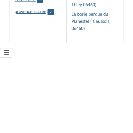
7
Thiey 06460)
provence sacrée
7
La borie perdue du
Planestel ( Caussols,
06460)