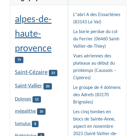
L"abri A des Eissartènes
alpes-de-
(83143 Le Val)
haute-
La borie perdue du col
du Ferrier (06460 Saint-
provence
Vallier-de-Thiey)
Vues aériennes des
79
plateaux au début du
printemps (Caussols –
Saint-Cézaire
23
Cipières)
Saint-Vallier
20
Le groupe de 4 dolmens
des Adrets (83170
Dolmen
12
Brignoles)
mégalithe
Les cinq tombes en
10
blocs de Sainte-Anne,
tumulus
8
aspect en novembre
2023 (Saint-Vallier-de-
Préhistoire