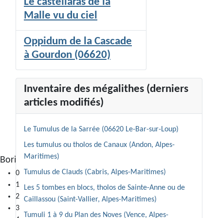
Le castellaras de la
Malle vu du ciel
Oppidum de la Cascade
à Gourdon (06620)
Inventaire des mégalithes (derniers
articles modifiés)
Le Tumulus de la Sarrée (06620 Le-Bar-sur-Loup)
Les tumulus ou tholos de Canaux (Andon, Alpes-
Maritimes)
Borie, plateau de Calern (Cipières)
Tumulus de Clauds (Cabris, Alpes-Maritimes)
0
1
Les 5 tombes en blocs, tholos de Sainte-Anne ou de
2
Caillassou (Saint-Vallier, Alpes-Maritimes)
3
Tumuli 1 à 9 du Plan des Noves (Vence, Alpes-