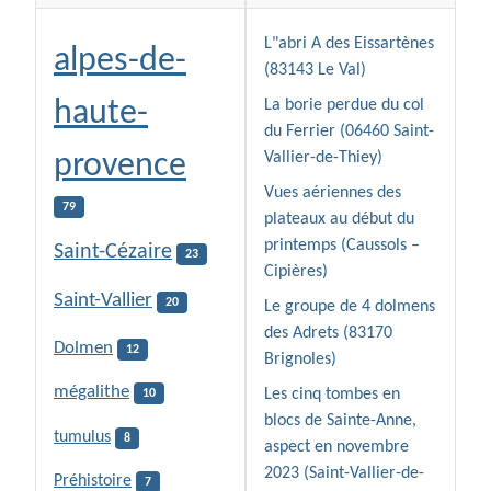
L"abri A des Eissartènes
alpes-de-
(83143 Le Val)
haute-
La borie perdue du col
du Ferrier (06460 Saint-
provence
Vallier-de-Thiey)
Vues aériennes des
79
plateaux au début du
printemps (Caussols –
Saint-Cézaire
23
Cipières)
Saint-Vallier
20
Le groupe de 4 dolmens
des Adrets (83170
Dolmen
12
Brignoles)
mégalithe
Les cinq tombes en
10
blocs de Sainte-Anne,
tumulus
8
aspect en novembre
2023 (Saint-Vallier-de-
Préhistoire
7