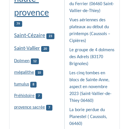
du Ferrier (06460 Saint-
provence
Vallier-de-Thiey)
Vues aériennes des
79
plateaux au début du
printemps (Caussols –
Saint-Cézaire
23
Cipières)
Saint-Vallier
20
Le groupe de 4 dolmens
des Adrets (83170
Dolmen
12
Brignoles)
mégalithe
Les cinq tombes en
10
blocs de Sainte-Anne,
tumulus
8
aspect en novembre
2023 (Saint-Vallier-de-
Préhistoire
7
Thiey 06460)
provence sacrée
7
La borie perdue du
Planestel ( Caussols,
06460)