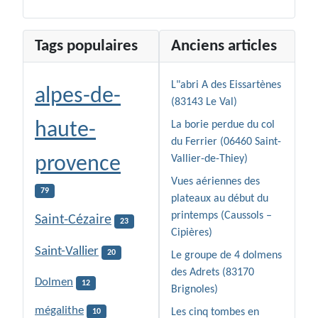
Tags populaires
Anciens articles
L"abri A des Eissartènes
alpes-de-
(83143 Le Val)
haute-
La borie perdue du col
du Ferrier (06460 Saint-
provence
Vallier-de-Thiey)
Vues aériennes des
79
plateaux au début du
printemps (Caussols –
Saint-Cézaire
23
Cipières)
Saint-Vallier
20
Le groupe de 4 dolmens
des Adrets (83170
Dolmen
12
Brignoles)
mégalithe
Les cinq tombes en
10