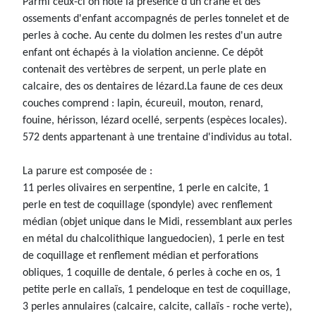
Parmi ceux-ci on note la présence d'un crâne et des
ossements d'enfant accompagnés de perles tonnelet et de
perles à coche. Au cente du dolmen les restes d'un autre
enfant ont échapés à la violation ancienne. Ce dépôt
contenait des vertèbres de serpent, un perle plate en
calcaire, des os dentaires de lézard.La faune de ces deux
couches comprend : lapin, écureuil, mouton, renard,
fouine, hérisson, lézard ocellé, serpents (espèces locales).
572 dents appartenant à une trentaine d'individus au total.
La parure est composée de :
11 perles olivaires en serpentine, 1 perle en calcite, 1
perle en test de coquillage (spondyle) avec renflement
médian (objet unique dans le Midi, ressemblant aux perles
en métal du chalcolithique languedocien), 1 perle en test
de coquillage et renflement médian et perforations
obliques, 1 coquille de dentale, 6 perles à coche en os, 1
petite perle en callaïs, 1 pendeloque en test de coquillage,
3 perles annulaires (calcaire, calcite, callaïs - roche verte),