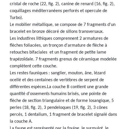
cristal de roche (22, fig. 2), canine de renard (16, fig. 2),
coquillages méditerranéens perforés et opercule de
Turbo).
Le mobilier métallique, se compose de 7 fragments d'un
bracelet en bronze décoré de sillons transversaux.
Les industires lithiques comprennent 2 armatures de
flèches foliacées, un tronçon d'armature de flèche à
retouches bifaciales et un fragment de petite lame
trapézoïdale. 7 fragments grenus de céramique modelée
complètent cette couche.
Les restes fauniques : sanglier, mouton, âne, lézard
ocellé et des centaines de vertèbres de serpent de
différentes espèces.La couche B contient une grande
quantité d'ossements humains brisés, une pointe de
flèche de section triangulaire et de forme losangique, 5
perles (18, fig. 2), 3 pendeloques (19, fig. 2), 3 cônes
percés, 1 dentalium, 1 fragment de bracelet signalé dans
la couche A.
La faune est représenté par la fouine, le surmulot, le