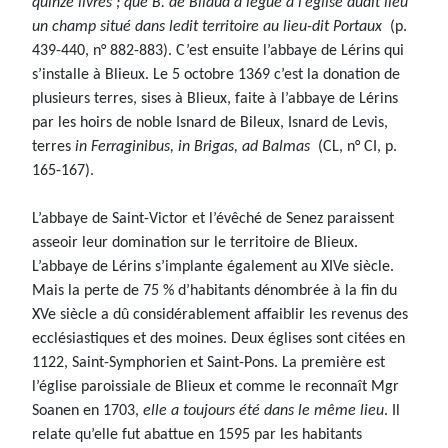
quinze livres ; que B. de Bliaud a légué à l’église dudit lieu
un champ situé dans ledit territoire au lieu-dit Portaux
(p.
439-440, n° 882-883). C’est ensuite l’abbaye de Lérins qui
s’installe à Blieux. Le 5 octobre 1369 c’est la donation de
plusieurs terres, sises à Blieux, faite à l’abbaye de Lérins
par les hoirs de noble Isnard de Bileux, Isnard de Levis,
terres
in Ferraginibus, in Brigas, ad Balmas
(CL, n° CI, p.
165-167).
L’abbaye de Saint-Victor et l’évêché de Senez paraissent
asseoir leur domination sur le territoire de Blieux.
L’abbaye de Lérins s’implante également au XIVe siècle.
Mais la perte de 75 % d’habitants dénombrée à la fin du
XVe siècle a dû considérablement affaiblir les revenus des
ecclésiastiques et des moines. Deux églises sont citées en
1122, Saint-Symphorien et Saint-Pons. La première est
l’église paroissiale de Blieux et comme le reconnaît Mgr
Soanen en 1703,
elle a toujours été dans le même lieu
. Il
relate qu’elle fut abattue en 1595 par les habitants