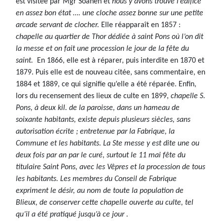
est visitée par Mgr Soanen et
nous y avons trouvé l’édifice
en assez bon état …. une cloche assez bonne sur une petite
arcade servant de clocher.
Elle réapparaît en 1857 :
chapelle au quartier de Thor dédiée à saint Pons où l’on dit
la messe et on fait une procession le jour de la fête du
saint.
En 1866, elle est à réparer, puis interdite en 1870 et
1879. Puis elle est de nouveau citée, sans commentaire, en
1884 et 1889, ce qui signifie qu’elle a été réparée. Enfin,
lors du recensement des lieux de culte en 1899,
chapelle S.
Pons, à deux kil. de la paroisse, dans un hameau de
soixante habitants, existe depuis plusieurs siècles, sans
autorisation écrite ; entretenue par la Fabrique, la
Commune et les habitants. La Ste messe y est dite une ou
deux fois par an par le curé, surtout le 11 mai fête du
titulaire Saint Pons, avec les Vêpres et la procession de tous
les habitants. Les membres du Conseil de Fabrique
expriment le désir, au nom de toute la population de
Blieux, de conserver cette chapelle ouverte au culte, tel
qu’il a été pratiqué jusqu’à ce jour .