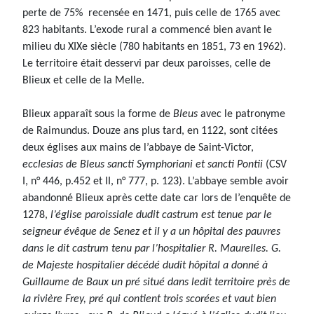
perte de 75% recensée en 1471, puis celle de 1765 avec
823 habitants. L’exode rural a commencé bien avant le
milieu du XIXe siècle (780 habitants en 1851, 73 en 1962).
Le territoire était desservi par deux paroisses, celle de
Blieux et celle de la Melle.
Blieux apparaît sous la forme de
Bleus
avec le patronyme
de Raimundus. Douze ans plus tard, en 1122, sont citées
deux églises aux mains de l’abbaye de Saint-Victor,
ecclesias de Bleus sancti Symphoriani et sancti Pontii
(CSV
I, n° 446, p.452 et II, n° 777, p. 123). L’abbaye semble avoir
abandonné Blieux après cette date car lors de l’enquête de
1278,
l’église paroissiale dudit castrum est tenue par le
seigneur évêque de Senez et il y a un hôpital des pauvres
dans le dit castrum tenu par l’hospitalier R. Maurelles. G.
de Majeste hospitalier décédé dudit hôpital a donné à
Guillaume de Baux un pré situé dans ledit territoire près de
la rivière Frey, pré qui contient trois scorées et vaut bien