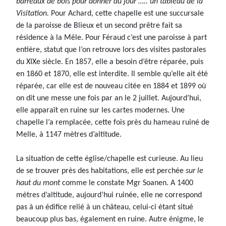
barreaux de bois pour donner du jour ….. un tableau de la
Visitation.
Pour Achard, cette chapelle est une succursale
de la paroisse de Blieux et un second prêtre fait sa
résidence à la Mêle. Pour Féraud c’est une paroisse à part
entière, statut que l’on retrouve lors des visites pastorales
du XIXe siècle. En 1857, elle a besoin d’être réparée, puis
en 1860 et 1870, elle est interdite. Il semble qu’elle ait été
réparée, car elle est de nouveau citée en 1884 et 1899 où
on dit une messe une fois par an le 2 juillet. Aujourd’hui,
elle apparaît en ruine sur les cartes modernes. Une
chapelle l’a remplacée, cette fois près du hameau ruiné de
Melle, à 1147 mètres d’altitude.
La situation de cette église/chapelle est curieuse. Au lieu
de se trouver près des habitations, elle est perchée
sur le
haut du mont
comme le constate Mgr Soanen. A 1400
mètres d’altitude, aujourd’hui ruinée, elle ne correspond
pas à un édifice relié à un château, celui-ci étant situé
beaucoup plus bas, également en ruine. Autre énigme, le