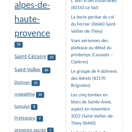
L"abri A des Eissartènes
alpes-de-
(83143 Le Val)
haute-
La borie perdue du col
du Ferrier (06460 Saint-
provence
Vallier-de-Thiey)
Vues aériennes des
79
plateaux au début du
printemps (Caussols –
Saint-Cézaire
23
Cipières)
Saint-Vallier
20
Le groupe de 4 dolmens
des Adrets (83170
Dolmen
12
Brignoles)
mégalithe
Les cinq tombes en
10
blocs de Sainte-Anne,
tumulus
8
aspect en novembre
2023 (Saint-Vallier-de-
Préhistoire
7
Thiey 06460)
provence sacrée
7