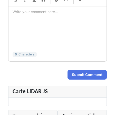
-
-
-
-
-
-
-
-
-
-
-
-
-
-
-
-
-
-
-
-
-
-
-
-
-
-
-
-
0
Characters
Submit Comment
Carte LiDAR JS