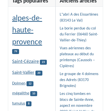
Tags populaires
Anciens articles
L"abri A des Eissartènes
alpes-de-
(83143 Le Val)
haute-
La borie perdue du col
du Ferrier (06460 Saint-
provence
Vallier-de-Thiey)
Vues aériennes des
79
plateaux au début du
printemps (Caussols –
Saint-Cézaire
23
Cipières)
Saint-Vallier
20
Le groupe de 4 dolmens
des Adrets (83170
Dolmen
12
Brignoles)
mégalithe
Les cinq tombes en
10
blocs de Sainte-Anne,
tumulus
8
aspect en novembre