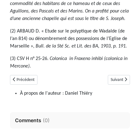
commodité des habitans de ce hameau et de ceux des
Aguillons, des Pascals et des Marins. On a profité pour cela
d’une ancienne chapelle qui est sous le titre de S. Joseph.
(2) ARBAUD D. « Etude sur le polyptique de Wadalde (de
l’an 814) ou dénombrement des possessions de l’Eglise de
Marseille »,
Bull. de la Sté Sc. et Lit. des BA, 1903, p. 191.
(3) CSV H n° 25-26.
Colonica in Fraxeno inhibi (colonica in
Mercone).
Article précédent : Beauvezer (04)
Article suivant :
Précédent
Suivant
À propos de l'auteur :
Daniel Thiéry
Comments
(
0
)