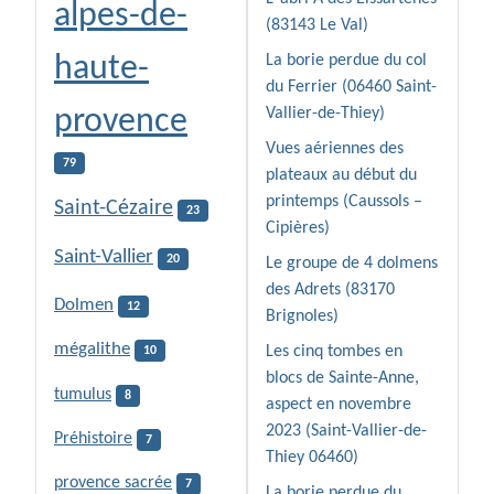
alpes-de-
(83143 Le Val)
haute-
La borie perdue du col
du Ferrier (06460 Saint-
provence
Vallier-de-Thiey)
Vues aériennes des
79
plateaux au début du
printemps (Caussols –
Saint-Cézaire
23
Cipières)
Saint-Vallier
20
Le groupe de 4 dolmens
des Adrets (83170
Dolmen
12
Brignoles)
mégalithe
Les cinq tombes en
10
blocs de Sainte-Anne,
tumulus
8
aspect en novembre
2023 (Saint-Vallier-de-
Préhistoire
7
Thiey 06460)
provence sacrée
7
La borie perdue du