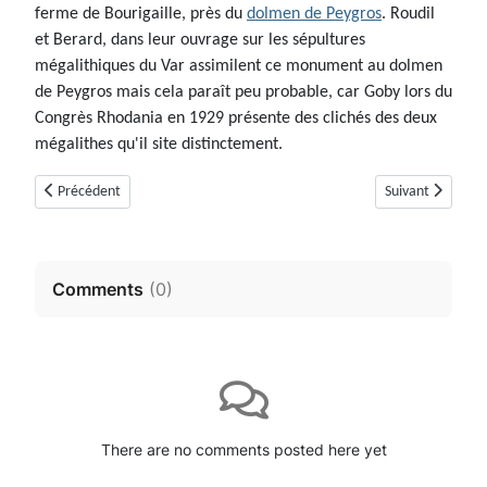
ferme de Bourigaille, près du
dolmen de Peygros
. Roudil
et Berard, dans leur ouvrage sur les sépultures
mégalithiques du Var assimilent ce monument au dolmen
de Peygros mais cela paraît peu probable, car Goby lors du
Congrès Rhodania en 1929 présente des clichés des deux
mégalithes qu'il site distinctement.
Article précédent : Dolmen du Colleton (Mons, Var)
Article suivant 
Précédent
Suivant
Comments
(
0
)
There are no comments posted here yet