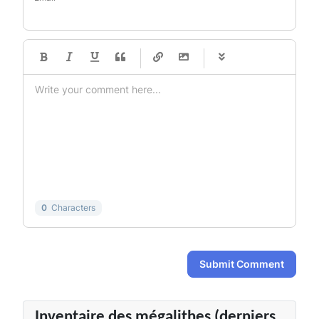
-
-
-
-
-
-
-
-
-
-
-
-
-
-
-
-
-
-
-
-
-
-
-
-
-
-
-
-
-
-
0
Characters
Submit Comment
Inventaire des mégalithes (derniers