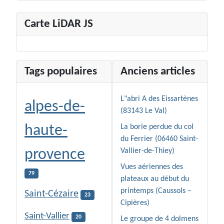
Carte LiDAR JS
Tags populaires
Anciens articles
L"abri A des Eissartènes
alpes-de-
(83143 Le Val)
haute-
La borie perdue du col
du Ferrier (06460 Saint-
provence
Vallier-de-Thiey)
Vues aériennes des
79
plateaux au début du
printemps (Caussols –
Saint-Cézaire
23
Cipières)
Saint-Vallier
20
Le groupe de 4 dolmens