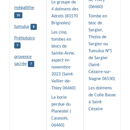
Le groupe de
(06460)
mégalithe
4 dolmens des
10
Adrets (83170
Tombe en
Brignoles)
bloc de
tumulus
8
Sargier,
Les cinq
Tholos de
Préhistoire
tombes en
Sargier ou
7
blocs de
Tumulus N°1
Sainte-Anne,
provence
de Sargier
aspect en
sacrée
7
(Saint-
novembre
Cézaire-sur-
2023 (Saint-
Siagne 06530)
Vallier-de-
Thiey 06460)
Les dolmens
de Colle Basse
La borie
à Saint-
perdue du
Cézaire
Planestel (
Caussols,
06460)