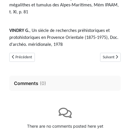
mégalithes et tumulus des Alpes-Maritimes, Mém IPAAM,
t. XI, p. 81
VINDRY G.
, Un siècle de recherches préhistoriques et
protohistoriques en Provence Orientale (1875-1975), Doc.
d'archéo. méridionale, 1978
Article précédent : Tumulus du Cartinet N°2 (Cabris, Alpes-Maritimes)
Article suivant :
Précédent
Suivant
Comments
(
0
)
There are no comments posted here yet