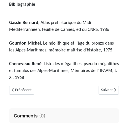
Bibliographie
Gassin Bernard
, Atlas préhistorique du Midi
Méditerrannéen, feuille de Cannes, éd du CNRS, 1986
Gourdon Michel
, Le néolithique et l'âge du bronze dans
les Alpes-Maritimes, mémoire maîtrise d'histoire, 1975
Cheneveau René
, Liste des mégalithes, pseudo-mégalithes
et tumulus des Alpes-Maritimes, Mémoires de l' IPAAM, t.
XI, 1968
Article précédent : Tumulus du Cartinet N°1 (Cabris, Alpes-Maritimes)
Article suivant :
Précédent
Suivant
Comments
(
0
)