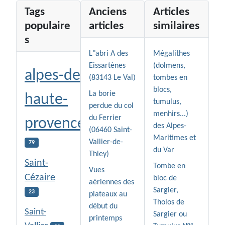
Tags
Anciens
Articles
populaire
articles
similaires
s
L"abri A des
Mégalithes
Eissartènes
(dolmens,
alpes-de-
(83143 Le Val)
tombes en
blocs,
La borie
haute-
tumulus,
perdue du col
menhirs...)
du Ferrier
provence
des Alpes-
(06460 Saint-
Maritimes et
Vallier-de-
79
du Var
Thiey)
Saint-
Tombe en
Vues
Cézaire
bloc de
aériennes des
Sargier,
23
plateaux au
Tholos de
début du
Saint-
Sargier ou
printemps