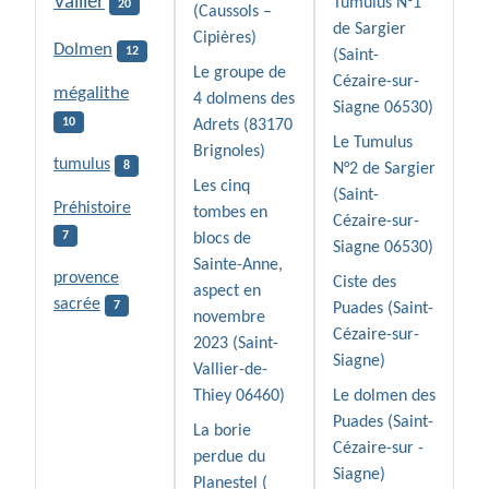
Vallier
Tumulus N°1
20
(Caussols –
de Sargier
Cipières)
Dolmen
12
(Saint-
Le groupe de
Cézaire-sur-
mégalithe
4 dolmens des
Siagne 06530)
10
Adrets (83170
Le Tumulus
Brignoles)
tumulus
8
N°2 de Sargier
Les cinq
(Saint-
Préhistoire
tombes en
Cézaire-sur-
7
blocs de
Siagne 06530)
Sainte-Anne,
provence
Ciste des
aspect en
sacrée
7
Puades (Saint-
novembre
Cézaire-sur-
2023 (Saint-
Siagne)
Vallier-de-
Thiey 06460)
Le dolmen des
Puades (Saint-
La borie
Cézaire-sur -
perdue du
Siagne)
Planestel (