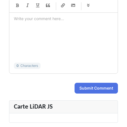
-
-
-
-
-
-
-
-
-
-
-
-
-
-
-
-
-
-
-
-
-
-
-
-
-
-
-
-
-
-
0
Characters
Submit Comment
Carte LiDAR JS