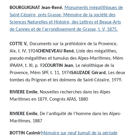
BOURGUIGNAT Jean-René
,
Monuments mégalithiques de
Saint-Cézaire, près Grasse, Mémoire de la société des
Sciences Naturelles et Histoire, des Lettres et Beaux-Arts
de Cannes et de l'arrondissement de Grasse, t. V, 1875.
COTTE V.
, Documents sur la préhistoire de la Provence,
Aix, t. IV, 1924
CHENEVEAU René
, Liste des mégalithes,
pseudo-mégalithes et tumulus des Alpes-Maritimes, Mém
IPAAM, t. XI, p. 92
COURTIN Jean
, Le néolithique de la
Provence, Mém SPF, t. 11, 1974
SAUZADE Gérard
, Les deux
tombes du Prignon et les dolmens de Saint-Cézaire, 1979.
RIVIERE Emile
, Nouvelles recherches dans les Alpes
Maritimes en 1879, Congrés AFAS, 1880
RIVIERE Emile
, De l'antiquité de l'homme dans les Alpes-
Maritimes, 1887
BOTTIN Casimir
Mémoire sur neuf tumuli de la période