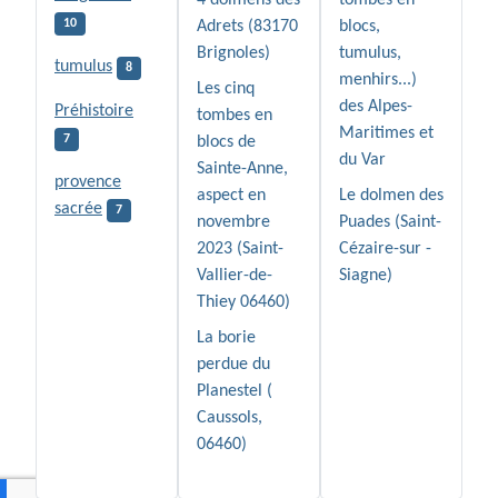
4 dolmens des
tombes en
10
Adrets (83170
blocs,
Brignoles)
tumulus,
tumulus
8
menhirs...)
Les cinq
des Alpes-
Préhistoire
tombes en
Maritimes et
7
blocs de
du Var
Sainte-Anne,
provence
aspect en
Le dolmen des
sacrée
7
novembre
Puades (Saint-
2023 (Saint-
Cézaire-sur -
Vallier-de-
Siagne)
Thiey 06460)
La borie
perdue du
Planestel (
Caussols,
06460)