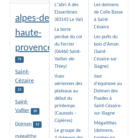
L"abri A des
Les dolmens
Eissartènes
de Colle Basse
alpes-de-
(83143 Le Val)
à Saint-
Cézaire
La borie
haute-
perdue du col
Les puits du
du Ferrier
bois d'Amon
provence
(06460 Saint-
(Saint-
Vallier-de-
Cézaire-sur-
79
Thiey)
Siagne)
Saint-
Vues
Jour
Cézaire
aériennes des
d'équinoxe au
23
plateaux au
Dolmen des
début du
Puades à
Saint-
printemps
Saint-Cézaire-
Vallier
20
(Caussols –
sur-Siagne
Cipières)
Mégalithes
Dolmen
12
Le groupe de
(dolmens,
mégalithe