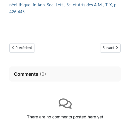
néolithique, in Ann. Soc. Lett., Sc. et Arts des A.M., T. X, p.
426-445.
Article précédent : Dolmen de Lou Serre Dinguille (Saint-Cézaire sur Sia
Article suivant :
Précédent
Suivant
Comments
(
0
)
There are no comments posted here yet