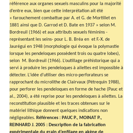
référence aux organes sexuels masculins pour la majorité
d’entre eux, bien que cette interprétation ait été
« farouchement combattue par A. et G. de Mortillet en
1881 ainsi que D. Garrod et D. Bate en 1937 » selon M.
Bordreuil (1966) et aux attributs sexuels féminins -
représentant les seins- pour L. B. Bréa en et F.-X. de
Jaurégui en 1948 (morphologie qui évoque la polymastie
lorsque les pendeloques possèdent trois ou quatre lobes),
selon M. Bordreuil (1966). L’outillage préhistorique qui a
servi à produire les pendeloques à ailettes est impossible à
détecter. L’idée d’utiliser des micro-perforateurs se
rapprochant du microlithe de Clairvaux (Pétrequin 1988),
pour perforer les pendeloques en forme de hache (Pauc et
al., 2004), a été reprise pour les pendeloques à ailettes. La
reconstitution plausible et les traces obtenues sur le
matériel lithique donnent quelques indications non
négligeables.
Références : PAUC P., MOINAT P.,
REINHARD J. 2005 : Description de la fabrication
expérimentale du grain d’enfilage en akène de