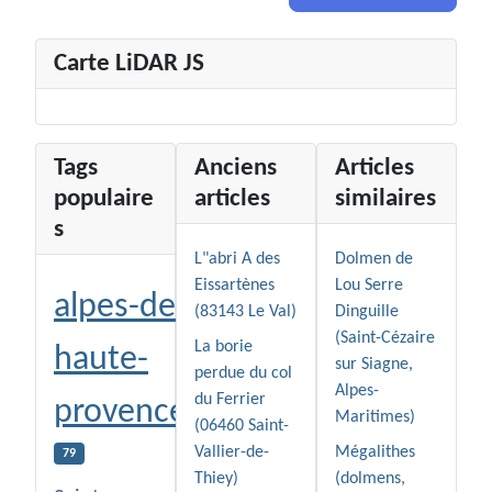
Carte LiDAR JS
Tags
Anciens
Articles
populaire
articles
similaires
s
L"abri A des
Dolmen de
Eissartènes
Lou Serre
alpes-de-
(83143 Le Val)
Dinguille
(Saint-Cézaire
La borie
haute-
sur Siagne,
perdue du col
Alpes-
du Ferrier
provence
Maritimes)
(06460 Saint-
Vallier-de-
Mégalithes
79
Thiey)
(dolmens,