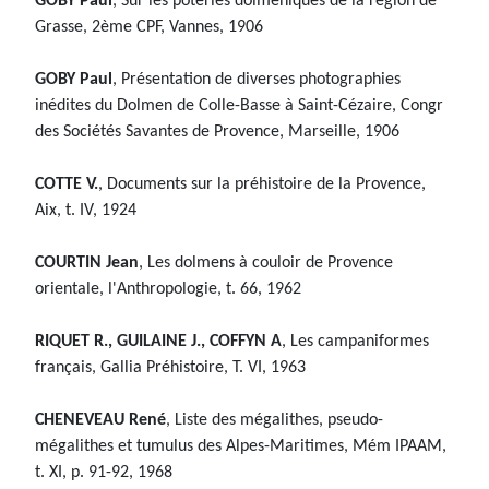
GOBY Paul
, Sur les poteries dolméniques de la région de
Grasse, 2ème CPF, Vannes, 1906
GOBY Paul
, Présentation de diverses photographies
inédites du Dolmen de Colle-Basse à Saint-Cézaire, Congr
des Sociétés Savantes de Provence, Marseille, 1906
COTTE V.
, Documents sur la préhistoire de la Provence,
Aix, t. IV, 1924
COURTIN Jean
, Les dolmens à couloir de Provence
orientale, l'Anthropologie, t. 66, 1962
RIQUET R., GUILAINE J., COFFYN A
, Les campaniformes
français, Gallia Préhistoire, T. VI, 1963
CHENEVEAU René
, Liste des mégalithes, pseudo-
mégalithes et tumulus des Alpes-Maritimes, Mém IPAAM,
t. XI, p. 91-92, 1968