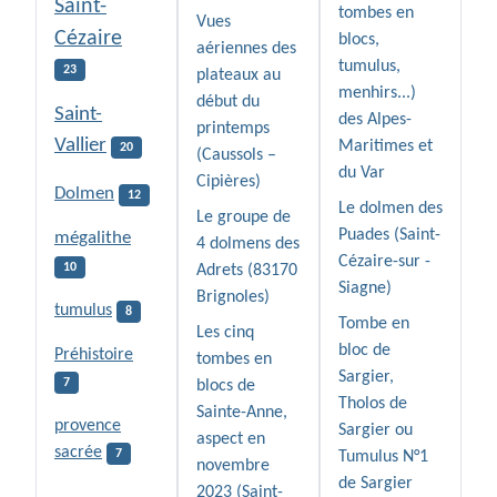
Saint-
tombes en
Vues
Cézaire
blocs,
aériennes des
tumulus,
23
plateaux au
menhirs...)
début du
Saint-
des Alpes-
printemps
Vallier
Maritimes et
20
(Caussols –
du Var
Cipières)
Dolmen
12
Le dolmen des
Le groupe de
Puades (Saint-
mégalithe
4 dolmens des
Cézaire-sur -
10
Adrets (83170
Siagne)
Brignoles)
tumulus
8
Tombe en
Les cinq
bloc de
Préhistoire
tombes en
Sargier,
7
blocs de
Tholos de
Sainte-Anne,
provence
Sargier ou
aspect en
sacrée
7
Tumulus N°1
novembre
de Sargier
2023 (Saint-