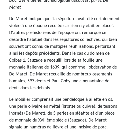
Doc. 2 le matériel archéologique découvert par A. De
Maret
De Maret indique que "la sépulture avait été certainement
violée à une époque reculée car rien n'y était en place".
D'autres préhistoriens de l'époque ont remarqué ce
désordre habituel dans les sépultures collectives, qui bien
souvent ont connu de multiples réutilisations, perturbant
ainsi les dépôts précédents. Dans le cas du dolmen de
Colbas 1, Sauzade a receuilli lors de sa fouille une
monnaie italienne de 1639, qui confirme l'obdervation de
De Maret. De Maret recueille de nombreux ossements
humains, 597 dents et Paul Goby une cinquantaine de
dents dans les déblais.
Le mobilier comprenait une pendeloque à ailette en os,
une perle olivaire en métal (bronze ou cuivre), de tessons
inornés (De Maret), de 5 perles en stéatite et d'un pièce
de monnaie du XVII ème siècle (Sauzade). De Maret
signale un humérus de lièvre et une incisive de porc.