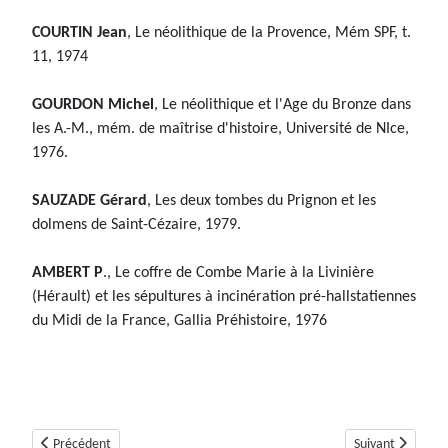
COURTIN Jean
, Le néolithique de la Provence, Mém SPF, t.
11, 1974
GOURDON Michel
, Le néolithique et l'Age du Bronze dans
les A.-M., mém. de maîtrise d'histoire, Université de NIce,
1976.
SAUZADE Gérard
, Les deux tombes du Prignon et les
dolmens de Saint-Cézaire, 1979.
AMBERT P
., Le coffre de Combe Marie à la Livinière
(Hérault) et les sépultures à incinération pré-hallstatiennes
du Midi de la France, Gallia Préhistoire, 1976
Article précédent : Dolmen de Colbas 2 ou Colle Basse 2 (Saint-Cézaire-s
Article suivant :
Précédent
Suivant