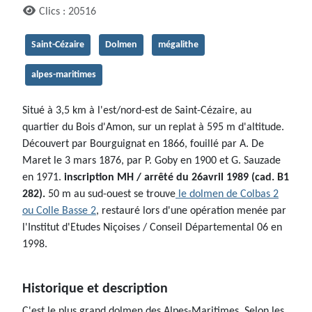
Clics : 20516
Saint-Cézaire
Dolmen
mégalithe
alpes-maritimes
Situé à 3,5 km à l'est/nord-est de Saint-Cézaire, au
quartier du Bois d'Amon, sur un replat à 595 m d'altitude.
Découvert par Bourguignat en 1866, fouillé par A. De
Maret le 3 mars 1876, par P. Goby en 1900 et G. Sauzade
en 1971.
inscription MH / arrêté du 26avril 1989 (cad. B1
282).
50 m au sud-ouest se trouve
le dolmen de Colbas 2
ou Colle Basse 2
, restauré lors d'une opération menée par
l'Institut d'Etudes Niçoises / Conseil Départemental 06 en
1998.
Historique et description
C'est le plus grand dolmen des Alpes-Maritimes. Selon les