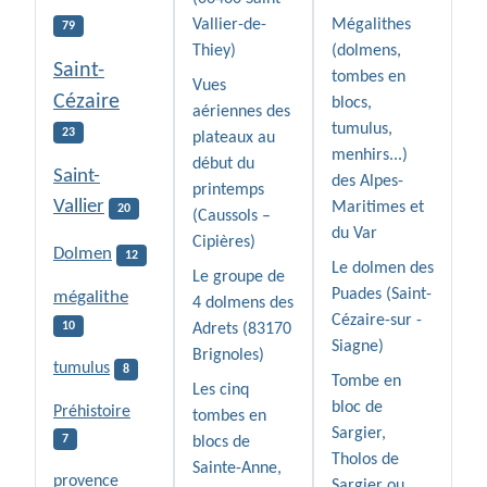
Vallier-de-
Mégalithes
79
Thiey)
(dolmens,
Saint-
tombes en
Vues
Cézaire
blocs,
aériennes des
tumulus,
23
plateaux au
menhirs...)
début du
Saint-
des Alpes-
printemps
Vallier
Maritimes et
20
(Caussols –
du Var
Cipières)
Dolmen
12
Le dolmen des
Le groupe de
Puades (Saint-
mégalithe
4 dolmens des
Cézaire-sur -
10
Adrets (83170
Siagne)
Brignoles)
tumulus
8
Tombe en
Les cinq
bloc de
Préhistoire
tombes en
Sargier,
7
blocs de
Tholos de
Sainte-Anne,
provence
Sargier ou