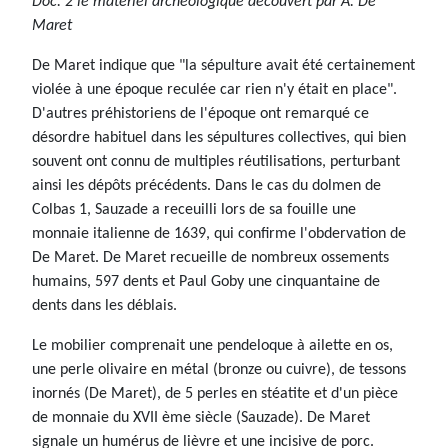
Doc. 2 le matériel archéologique découvert par A. De
Maret
De Maret indique que "la sépulture avait été certainement
violée à une époque reculée car rien n'y était en place".
D'autres préhistoriens de l'époque ont remarqué ce
désordre habituel dans les sépultures collectives, qui bien
souvent ont connu de multiples réutilisations, perturbant
ainsi les dépôts précédents. Dans le cas du dolmen de
Colbas 1, Sauzade a receuilli lors de sa fouille une
monnaie italienne de 1639, qui confirme l'obdervation de
De Maret. De Maret recueille de nombreux ossements
humains, 597 dents et Paul Goby une cinquantaine de
dents dans les déblais.
Le mobilier comprenait une pendeloque à ailette en os,
une perle olivaire en métal (bronze ou cuivre), de tessons
inornés (De Maret), de 5 perles en stéatite et d'un pièce
de monnaie du XVII ème siècle (Sauzade). De Maret
signale un humérus de lièvre et une incisive de porc.