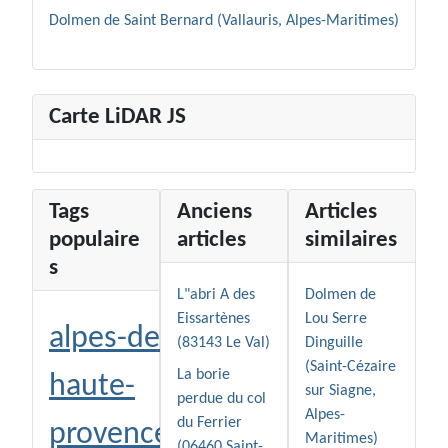
Dolmen de Saint Bernard (Vallauris, Alpes-Maritimes)
Carte LiDAR JS
Tags
Anciens
Articles
populaire
articles
similaires
s
L"abri A des
Dolmen de
Eissartènes
Lou Serre
alpes-de-
(83143 Le Val)
Dinguille
(Saint-Cézaire
La borie
haute-
sur Siagne,
perdue du col
Alpes-
du Ferrier
provence
Maritimes)
(06460 Saint-