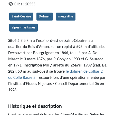
Clics : 20555
Saint-Cézaire
Dolmen
mégalithe
alpes-maritimes
Situé à 3,5 km à l'est/nord-est de Saint-Cézaire, au
quartier du Bois d'Amon, sur un replat à 595 m d'altitude.
Découvert par Bourguignat en 1866, fouillé par A. De
Maret le 3 mars 1876, par P. Goby en 1900 et G. Sauzade
en 1971.
inscription MH / arrêté du 26avril 1989 (cad. B1
282).
50 m au sud-ouest se trouve
le dolmen de Colbas 2
ou Colle Basse 2
, restauré lors d'une opération menée par
l'Institut d'Etudes Niçoises / Conseil Départemental 06 en
1998.
Historique et description
C'est le plus grand dolmen des Alpes-Maritimes. Selon les