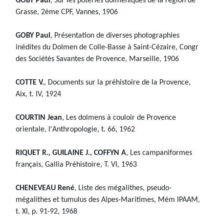
GOBY Paul
, Sur les poteries dolméniques de la région de
Grasse, 2ème CPF, Vannes, 1906
GOBY Paul
, Présentation de diverses photographies
inédites du Dolmen de Colle-Basse à Saint-Cézaire, Congr
des Sociétés Savantes de Provence, Marseille, 1906
COTTE V.
, Documents sur la préhistoire de la Provence,
Aix, t. IV, 1924
COURTIN Jean
, Les dolmens à couloir de Provence
orientale, l'Anthropologie, t. 66, 1962
RIQUET R., GUILAINE J., COFFYN A
, Les campaniformes
français, Gallia Préhistoire, T. VI, 1963
CHENEVEAU René
, Liste des mégalithes, pseudo-
mégalithes et tumulus des Alpes-Maritimes, Mém IPAAM,
t. XI, p. 91-92, 1968