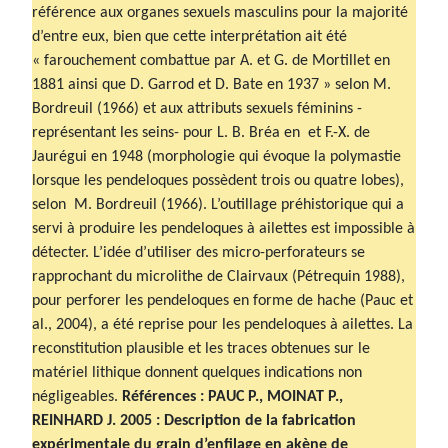
référence aux organes sexuels masculins pour la majorité
d’entre eux, bien que cette interprétation ait été
« farouchement combattue par A. et G. de Mortillet en
1881 ainsi que D. Garrod et D. Bate en 1937 » selon M.
Bordreuil (1966) et aux attributs sexuels féminins -
représentant les seins- pour L. B. Bréa en et F.-X. de
Jaurégui en 1948 (morphologie qui évoque la polymastie
lorsque les pendeloques possèdent trois ou quatre lobes),
selon M. Bordreuil (1966). L’outillage préhistorique qui a
servi à produire les pendeloques à ailettes est impossible à
détecter. L’idée d’utiliser des micro-perforateurs se
rapprochant du microlithe de Clairvaux (Pétrequin 1988),
pour perforer les pendeloques en forme de hache (Pauc et
al., 2004), a été reprise pour les pendeloques à ailettes. La
reconstitution plausible et les traces obtenues sur le
matériel lithique donnent quelques indications non
négligeables.
Références : PAUC P., MOINAT P.,
REINHARD J. 2005 : Description de la fabrication
expérimentale du grain d’enfilage en akène de