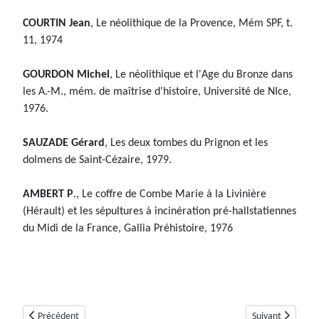
COURTIN Jean
, Le néolithique de la Provence, Mém SPF, t.
11, 1974
GOURDON Michel
, Le néolithique et l'Age du Bronze dans
les A.-M., mém. de maîtrise d'histoire, Université de NIce,
1976.
SAUZADE Gérard
, Les deux tombes du Prignon et les
dolmens de Saint-Cézaire, 1979.
AMBERT P
., Le coffre de Combe Marie à la Livinière
(Hérault) et les sépultures à incinération pré-hallstatiennes
du Midi de la France, Gallia Préhistoire, 1976
Article précédent : Dolmen de Colbas 2 ou Colle Basse 2 (Saint-Cézaire-s
Article suivant :
Précédent
Suivant