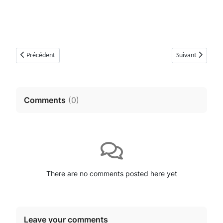
Article précédent : Tombe à chambre circulaire en blocs du Prignon (Prig
Article suivant :
Précédent
Suivant
Comments
(
0
)
There are no comments posted here yet
Leave your comments