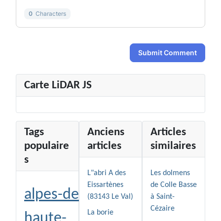
0
Characters
Submit Comment
Carte LiDAR JS
Tags
Anciens
Articles
populaire
articles
similaires
s
L"abri A des
Les dolmens
Eissartènes
de Colle Basse
alpes-de-
(83143 Le Val)
à Saint-
Cézaire
La borie
haute-