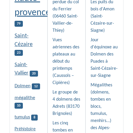
perdue du col
Les puits du
du Ferrier
bois d'Amon
provence
(06460 Saint-
(Saint-
Vallier-de-
Cézaire-sur-
79
Thiey)
Siagne)
Saint-
Vues
Jour
Cézaire
aériennes des
d'équinoxe au
23
plateaux au
Dolmen des
début du
Puades à
Saint-
printemps
Saint-Cézaire-
Vallier
20
(Caussols –
sur-Siagne
Cipières)
Mégalithes
Dolmen
12
Le groupe de
(dolmens,
mégalithe
4 dolmens des
tombes en
10
Adrets (83170
blocs,
Brignoles)
tumulus,
tumulus
8
menhirs...)
Les cinq
des Alpes-
Préhistoire
tombes en