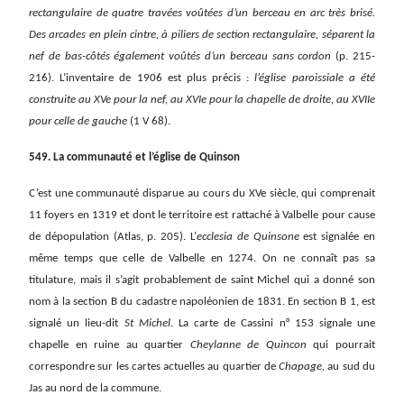
rectangulaire de quatre travées voûtées d’un berceau en arc très brisé.
Des arcades en plein cintre, à piliers de section rectangulaire, séparent la
nef de bas-côtés également voûtés d’un berceau sans cordon
(p. 215-
216). L’inventaire de 1906 est plus précis :
l’église paroissiale a été
construite au XVe pour la nef, au XVIe pour la chapelle de droite, au XVIIe
pour celle de gauche
(1 V 68).
549. La communauté et l’église de Quinson
C’est une communauté disparue au cours du XVe siècle, qui comprenait
11 foyers en 1319 et dont le territoire est rattaché à Valbelle pour cause
de dépopulation (Atlas, p. 205). L’
ecclesia de Quinsone
est signalée en
même temps que celle de Valbelle en 1274. On ne connaît pas sa
titulature, mais il s’agit probablement de saint Michel qui a donné son
nom à la section B du cadastre napoléonien de 1831. En section B 1, est
signalé un lieu-dit
St Michel.
La carte de Cassini n° 153 signale une
chapelle en ruine au quartier
Cheylanne de Quincon
qui pourrait
correspondre sur les cartes actuelles au quartier de
Chapage,
au sud du
Jas au nord de la commune.