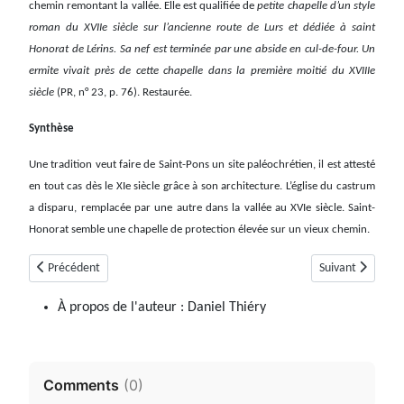
chemin remontant la vallée. Elle est qualifiée de
petite chapelle d’un style
roman du XVIIe siècle sur l’ancienne route de Lurs et dédiée à saint
Honorat de Lérins. Sa nef est terminée par une abside en cul-de-four. Un
ermite vivait près de cette chapelle dans la première moitié du XVIIIe
siècle
(PR, n° 23, p. 76). Restaurée.
Synthèse
Une tradition veut faire de Saint-Pons un site paléochrétien, il est attesté
en tout cas dès le XIe siècle grâce à son architecture. L’église du castrum
a disparu, remplacée par une autre dans la vallée au XVIe siècle. Saint-
Honorat semble une chapelle de protection élevée sur un vieux chemin.
Article précédent : Valaloire
Article suivant :
Précédent
Suivant
À propos de l'auteur :
Daniel Thiéry
Comments
(
0
)