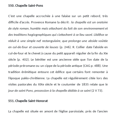
550. Chapelle Saint-Pons
C’est une chapelle accrochée à une falaise sur un petit rebord, très
difficile d’accès. Provence Romane la décrit :
la chapelle est un oratoire
de style roman, humble mais attachant du fait de son environnement et
des traditions hagiographiques qui s’attachent à ce lieu sacré. L’édifice se
réduit à une simple nef rectangulaire, que prolonge une abside voûtée
en cul-de-four et couverte de lauses
(p. 246). R. Collier date l’abside en
cul-de-four et le chevet à cause du petit appareil régulier de la fin du XIe
siècle (p. 402). Le bénitier est une ancienne stèle que l’on date de la
période préromane ou un cippe de la période antique (CAG p. 488). Une
tradition érémitique entoure cet édifice que certains font remonter à
l’époque paléo-chrétienne. La chapelle est régulièrement citée lors des
visites pastorales du XIXe siècle et le coutumier de 1835 relate que
le
jour de saint Pons, procession à la chapelle dédiée à ce saint
(2 V 73).
551. Chapelle Saint-Honorat
La chapelle est située en amont de l’église paroissiale, près de l’ancien