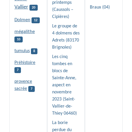
printemps
Vallier
Braux (04)
20
(Caussols –
Cipières)
Dolmen
12
Le groupe de
mégalithe
4 dolmens des
10
Adrets (83170
Brignoles)
tumulus
8
Les cinq
Préhistoire
tombes en
7
blocs de
Sainte-Anne,
provence
aspect en
sacrée
7
novembre
2023 (Saint-
Vallier-de-
Thiey 06460)
La borie
perdue du