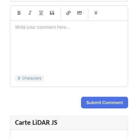
-
-
-
-
-
-
-
-
-
-
-
-
-
-
-
-
-
-
-
-
-
-
-
-
-
-
-
-
-
-
0
Characters
Submit Comment
Carte LiDAR JS