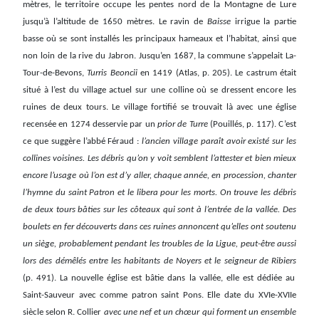
mètres, le territoire occupe les pentes nord de la Montagne de Lure
jusqu’à l’altitude de 1650 mètres. Le ravin de
Baisse
irrigue la partie
basse où se sont installés les principaux hameaux et l’habitat, ainsi que
non loin de la rive du Jabron. Jusqu’en 1687, la commune s’appelait La-
Tour-de-Bevons,
Turris Beoncii
en 1419 (Atlas, p. 205). Le castrum était
situé à l’est du village actuel sur une colline où se dressent encore les
ruines de deux tours. Le village fortifié se trouvait là avec une église
recensée en 1274 desservie par un
prior de Turre
(Pouillés, p. 117). C’est
ce que suggère l’abbé Féraud :
l’ancien village paraît avoir existé sur les
collines voisines. Les débris qu’on y voit semblent l’attester et bien mieux
encore l’usage où l’on est d’y aller, chaque année, en procession, chanter
l’hymne du saint Patron et le libera pour les morts. On trouve les débris
de deux tours bâties sur les côteaux qui sont à l’entrée de la vallée. Des
boulets en fer découverts dans ces ruines annoncent qu’elles ont soutenu
un siège, probablement pendant les troubles de la Ligue, peut-être aussi
lors des démêlés entre les habitants de Noyers et le seigneur de Ribiers
(p. 491). La nouvelle église est bâtie dans la vallée, elle est dédiée au
Saint-Sauveur avec comme patron saint Pons. Elle date du XVIe-XVIIe
siècle selon R. Collier
avec une nef et un chœur qui forment un ensemble