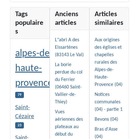
Tags
Anciens
Articles
populaire
articles
similaires
s
L"abri A des
Aux origines
Eissartènes
des églises et
alpes-de-
(83143 Le Val)
chapelles
rurales des
La borie
haute-
Alpes-de-
perdue du col
Haute-
du Ferrier
provence
Provence (04)
(06460 Saint-
Vallier-de-
Notices
79
Thiey)
communales
Saint-
(04) - partie 1
Vues
Cézaire
aériennes des
Bevons (04)
23
plateaux au
Bras d'Asse
début du
(04)
Saint-