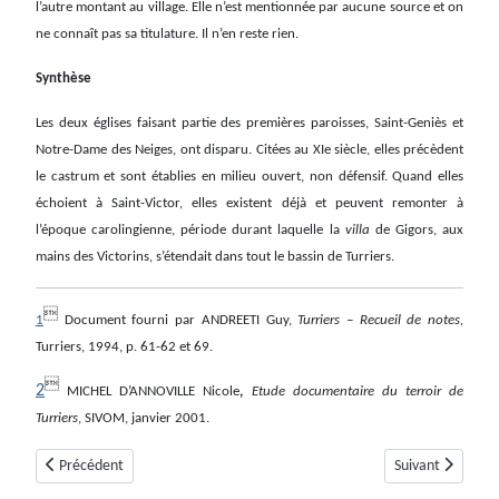
l’autre montant au village. Elle n’est mentionnée par aucune source et on
ne connaît pas sa titulature. Il n’en reste rien.
Synthèse
Les deux églises faisant partie des premières paroisses, Saint-Geniès et
Notre-Dame des Neiges, ont disparu. Citées au XIe siècle, elles précèdent
le castrum et sont établies en milieu ouvert, non défensif. Quand elles
échoient à Saint-Victor, elles existent déjà et peuvent remonter à
l’époque carolingienne, période durant laquelle la
villa
de Gigors, aux
mains des Victorins, s’étendait dans tout le bassin de Turriers.

1
Document fourni par ANDREETI Guy,
Turriers – Recueil de notes,
Turriers, 1994, p. 61-62 et 69.

2
MICHEL D’ANNOVILLE Nicole
,
Etude documentaire du terroir de
Turriers
, SIVOM, janvier 2001.
Article précédent : Les Thuiles
Article suivant :
Précédent
Suivant