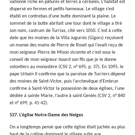
vallonné riche en pâtures et terres à céréales. L’habitat est
dispersé en fermes et petits hameaux. Le village s’est
établi en contrebas d’une butte dominant la plaine. Le
sommet de la butte abritait une tour dont le village a tiré
son nom, castrum de Turrias, cité vers 1050. C’est à cette
date que les moines de la Villa Jugurnis (Gigors) reçoivent
un manse des mains de Pierre de Roset qui l’avait reçu de
mon seigneur Pierre de Mison vicomte et c’est sous le
conseil de mon seigneur Isoard son fils que je le donne
volontiers au monastère (CSV 2, n° 695, p. 37). En 1095, le
pape Urbain II confirme que la paroisse de Turriers dépend
des moines de Saint-Victor, puis l’archevêque d’Embrun
confirme à Saint-Victor la possession de deux églises, l’une
dédiée à sainte Marie, l’autre à saint Geniès (CSV 2, n° 840
et n° 699, p. 41-42).
527. L’église Notre-Dame des Neiges
On a longtemps pensé que cette église était juchée au plus
haut de la colline dominant le village suite aux