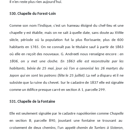
Il n’en reste plus rien aujourd’hui.
530. Chapelle du Forest-Loin
Comme son nom l’indique, c’est un hameau éloigné du chef-lieu et une
chapelle y est établie, mais on ne sait à quelle date, sans doute au XVIIIe
siècle, période où la population fut la plus florissante, plus de 600
habitants en 1765. On ne connaît pas le titulaire sauf à partir de 1863
où elle en reçoit des nouveaux. G. Andreeti nous renseigne encore :
en
1806, on y met une cloche. En 1863 elle est reconstruite par les
habitants, bénie de 25 mai, jour où l’on a canonisé les 26 martyrs du
Japon qui en sont les patrons (fête le 25 juillet).
La nef a disparu et il ne
subsiste que la ruine du chevet. Sur le cadastre de 1837 elle est signalée
comme un édifice presque carré en section A 1, parcelle 299.
531. Chapelle de la Fontaine
Elle est seulement signalée par le cadastre napoléonien comme
Chapelle
en section B, parcelle 890, jouxtant une fontaine se trouvant au
croisement de deux chemins, l’un appelé
chemin de Turriers à Sisteron,