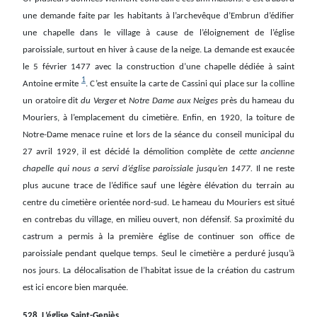
une demande faite par les habitants à l’archevêque d’Embrun d’édifier
une chapelle dans le village à cause de l’éloignement de l’église
paroissiale, surtout en hiver à cause de la neige. La demande est exaucée
le 5 février 1477 avec la construction d’une chapelle dédiée à saint
1
Antoine ermite
. C’est ensuite la carte de Cassini qui place sur la colline
un oratoire dit
du Verger
et
Notre Dame aux Neiges
près du hameau du
Mouriers, à l’emplacement du cimetière. Enfin, en 1920, la toiture de
Notre-Dame menace ruine et lors de la séance du conseil municipal du
27 avril 1929, il est décidé la démolition complète de
cette ancienne
chapelle qui nous a servi d’église paroissiale jusqu’en 1477.
Il ne reste
plus aucune trace de l’édifice sauf une légère élévation du terrain au
centre du cimetière orientée nord-sud. Le hameau du Mouriers est situé
en contrebas du village, en milieu ouvert, non défensif. Sa proximité du
castrum a permis à la première église de continuer son office de
paroissiale pendant quelque temps. Seul le cimetière a perduré jusqu’à
nos jours. La délocalisation de l’habitat issue de la création du castrum
est ici encore bien marquée.
528. L’église Saint-Geniès