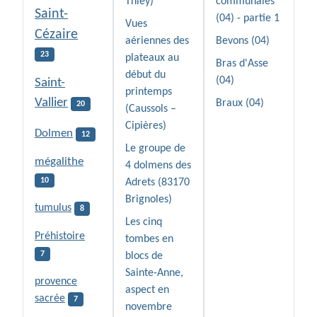
Thiey)
communales
Saint-
(04) - partie 1
Vues
Cézaire
aériennes des
Bevons (04)
23
plateaux au
Bras d'Asse
début du
(04)
Saint-
printemps
Vallier
Braux (04)
20
(Caussols –
Cipières)
Dolmen
12
Le groupe de
mégalithe
4 dolmens des
10
Adrets (83170
Brignoles)
tumulus
8
Les cinq
Préhistoire
tombes en
7
blocs de
Sainte-Anne,
provence
aspect en
sacrée
7
novembre