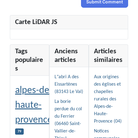
Submit Comment
Carte LiDAR JS
Tags
Anciens
Articles
populaire
articles
similaires
s
L"abri A des
Aux origines
Eissartènes
des églises et
alpes-de-
(83143 Le Val)
chapelles
rurales des
La borie
haute-
Alpes-de-
perdue du col
Haute-
du Ferrier
provence
Provence (04)
(06460 Saint-
Vallier-de-
Notices
79