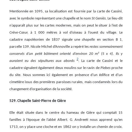
Mentionnée en 1095, sa localisation est fournie par la carte de Cassini,
avec le symbole représentant une chapelle et le nom
St Geniès.
Le lieu-dit
n’apparaît plus sur les cartes modernes, mais on peut le situer à l’est de
Crève-Cœur,
à 1 000 mètres à vol d’oiseau à l’ouest du village.
Le
cadastre napoléonien de 1837 signale une
chapelle
en section B 1,
parcelle 139.
Nicole Michel d’Annoville a repéré les
restes sommairement
conservés d’un petit bâtiment orienté d’environ 20 m² (5 x 4). Ils y
2
auraient eu des sépultures aux abords
.
La carte de Cassini et le
cadastre signalent également deux moulins sur le ravin de
Piebes
proche
du site. Nous sommes ici également en présence d’un édifice et d’un
cimetière issus des premières paroisses rurales, mais condamnés lors du
changement d’organisation de la société.
529. Chapelle Saint-Pierre de Gière
Elle était située dans le centre du hameau de Gière qui comptait 15
familles à l’époque de l’abbé Albert. G. Andreeti nous apprend qu’en
1713, on y place une cloche et en 1862 on y installe un chemin de croix.