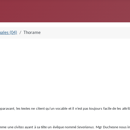
ales (04)
Thorame
uparavant, les textes ne citent qu’un vocable et il n’est pas toujours facile de les a
omme une
civitas
ayant à sa tête un évêque nommé
Severianus.
Mgr Duchesne nous in