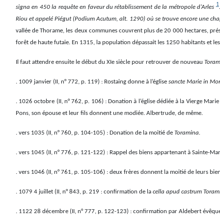
1
signa en 450 la requête en faveur du rétablissement de la métropole d’Arles
Riou et appelé Piégut (Podium Acutum, alt. 1290) où se trouve encore une ch
vallée de Thorame, les deux communes couvrent plus de 20 000 hectares, présen
forêt de haute futaie. En 1315, la population dépassait les 1250 habitants et l
Il faut attendre ensuite le début du XIe siècle pour retrouver de nouveau
Tora
. 1009 janvier (II, n° 772, p. 119) : Rostaing donne à l’église
sancte Marie in M
. 1026 octobre (II, n° 762, p. 106) : Donation à l’église dédiée à la Vierge Mari
Pons, son épouse et leur fils donnent une modiée. Albertrude, de même.
. vers 1035 (II, n° 760, p. 104-105) : Donation de la moitié de
Toramina.
. vers 1045 (II, n° 776, p. 121-122) : Rappel des biens appartenant à Sainte-Mar
. vers 1046 (II, n° 761, p. 105-106) : deux frères donnent la moitié de leurs bi
. 1079 4 juillet (II, n° 843, p. 219 : confirmation de la
cella apud castrum Toram
. 1122 28 décembre (II, n° 777, p. 122-123) : confirmation par Aldebert évêque