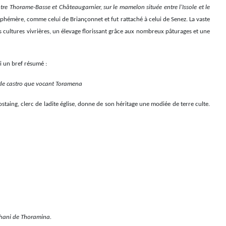
tre Thorame-Basse et Châteaugarnier, sur le mamelon située entre l’Issole et le
éphémère, comme celui de Briançonnet et fut rattaché à celui de Senez. La vaste
 cultures vivrières, un élevage florissant grâce aux nombreux pâturages et une
i un bref résumé :
de castro que vocant Toramena
taing, clerc de ladite église, donne de son héritage une modiée de terre culte.
ephani de Thoramina.