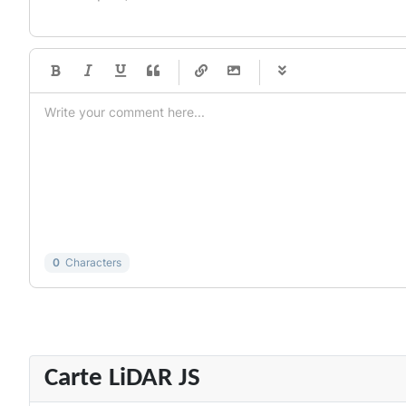
-
-
-
-
-
-
-
-
-
-
-
-
-
-
-
-
-
-
-
-
-
-
-
-
-
-
-
-
-
-
0
Characters
Carte LiDAR JS