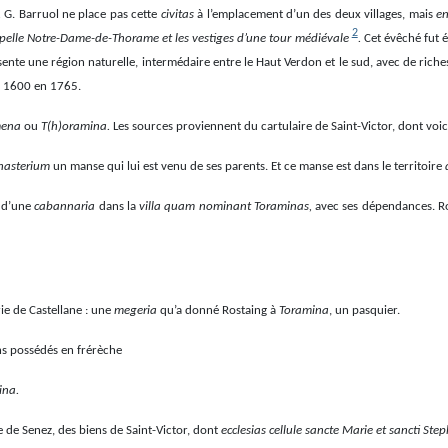
.
G. Barruol ne place pas cette
civitas
à l’emplacement d’un des deux villages, mais
en
2
apelle Notre-Dame-de-Thorame et les vestiges d’une tour médiévale
.
Cet évêché fut 
te une région naturelle, intermédaire entre le Haut Verdon et le sud, avec de riches
es 1600 en 1765.
mena
ou
T(h)oramina.
Les sources proviennent du cartulaire de Saint-Victor, dont voic
onasterium
un manse qui lui est venu de ses parents. Et ce manse est dans le territoire
e d’une
cabannaria
dans la
villa quam nominant Toraminas,
avec ses dépendances. Ros
ie de Castellane : une
megeria
qu’a donné Rostaing à
Toramina
, un pasquier.
ens possédés en frérèche
ina.
 de Senez, des biens de Saint-Victor, dont
ecclesias cellule sancte Marie et sancti St