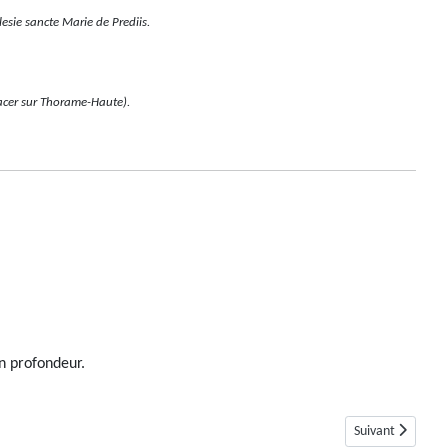
lesie sancte Marie de Prediis.
acer sur Thorame-Haute).
n profondeur.
Article suivant 
Suivant