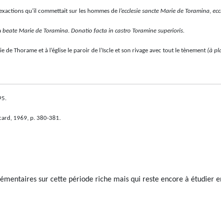
s exactions qu’il commettait sur les hommes de
l’ecclesie sancte Marie de Toramina, ecc
à
beate Marie de Toramina. Donatio facta in castro Toramine superioris.
 de Thorame et à l’église le paroir de l’Iscle et son rivage avec tout le tènement
(à pl
95.
card, 1969, p. 380-381.
lémentaires sur cette période riche mais qui reste encore à étudier e