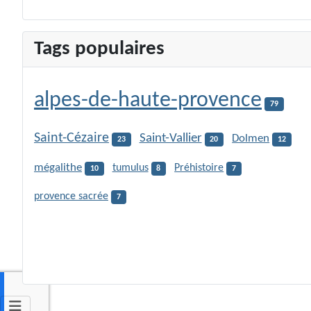
Tags populaires
alpes-de-haute-provence
79
Saint-Cézaire
Saint-Vallier
Dolmen
23
20
12
mégalithe
tumulus
Préhistoire
10
8
7
provence sacrée
7