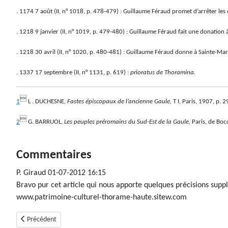
. 1174 7 août (II, n° 1018, p. 478-479) : Guillaume Féraud promet d’arrêter le
. 1218 9 janvier (II, n° 1019, p. 479-480) : Guillaume Féraud fait une donation 
. 1218 30 avril (II, n° 1020, p. 480-481) : Guillaume Féraud donne à Sainte-Marie
. 1337 17 septembre (II, n° 1131, p. 619) :
prioratus de Thoramina.

1
L . DUCHESNE,
Fastes épiscopaux de l’ancienne Gaule,
T I, Paris, 1907, p. 2

2
G. BARRUOL,
Les peuples préromains du Sud-Est de la Gaule,
Paris, de Boc
Commentaires
P. Giraud
01-07-2012 16:15
Bravo pur cet article qui nous apporte quelques précisions supp
www.patrimoine-culturel-thorame-haute.sitew.com
Article précédent : Thoard
Précédent