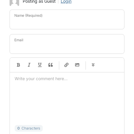
Posting as Guest
Login
Name (Required)
Email
-
-
-
-
-
-
-
-
-
-
-
-
-
-
-
-
-
-
-
-
-
-
-
-
-
-
-
-
-
-
0
Characters