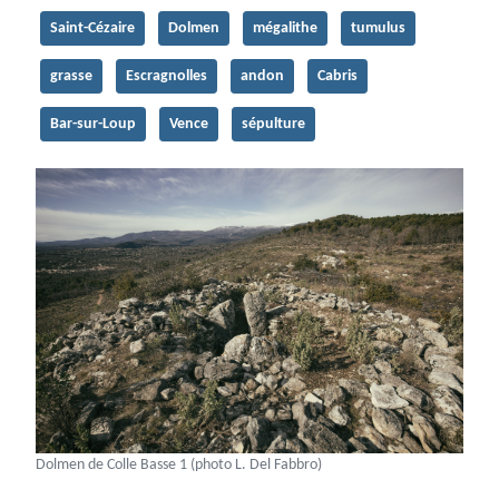
Saint-Cézaire
Dolmen
mégalithe
tumulus
grasse
Escragnolles
andon
Cabris
Bar-sur-Loup
Vence
sépulture
Dolmen de Colle Basse 1 (photo L. Del Fabbro)