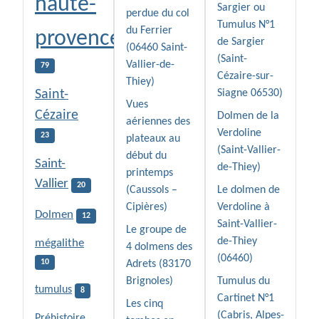
haute-
Sargier ou
perdue du col
Tumulus N°1
du Ferrier
provence
de Sargier
(06460 Saint-
(Saint-
Vallier-de-
79
Cézaire-sur-
Thiey)
Saint-
Siagne 06530)
Vues
Cézaire
Dolmen de la
aériennes des
Verdoline
23
plateaux au
(Saint-Vallier-
début du
Saint-
de-Thiey)
printemps
Vallier
20
(Caussols –
Le dolmen de
Cipières)
Verdoline à
Dolmen
12
Saint-Vallier-
Le groupe de
de-Thiey
mégalithe
4 dolmens des
(06460)
10
Adrets (83170
Brignoles)
Tumulus du
tumulus
8
Cartinet N°1
Les cinq
(Cabris, Alpes-
Préhistoire