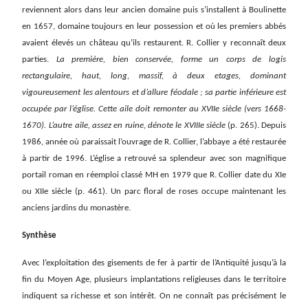
reviennent alors dans leur ancien domaine puis s’installent à Boulinette
en 1657, domaine toujours en leur possession et où les premiers abbés
avaient élevés un château qu’ils restaurent. R. Collier y reconnaît deux
parties.
La première, bien conservée, forme un corps de logis
rectangulaire, haut, long, massif, à deux etages, dominant
vigoureusement les alentours et d’allure féodale ; sa partie inférieure est
occupée par l’église. Cette aile doit remonter au XVIIe siècle (vers 1668-
1670).
L’autre aile, assez en ruine, dénote le XVIIIe siècle
(p. 265). Depuis
1986, année où paraissait l’ouvrage de R. Collier, l’abbaye a été restaurée
à partir de 1996. L’église a retrouvé sa splendeur avec son magnifique
portail roman en réemploi classé MH en 1979 que R. Collier date du XIe
ou XIIe siècle (p. 461). Un parc floral de roses occupe maintenant les
anciens jardins du monastère.
Synthèse
Avec l’exploitation des gisements de fer à partir de l’Antiquité jusqu’à la
fin du Moyen Age, plusieurs implantations religieuses dans le territoire
indiquent sa richesse et son intérêt. On ne connaît pas précisément le