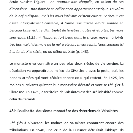
Seule subsiste l’église – on pourrait dire chapelle, en raison de ses
dimensions – transformée en cellier et en appartement rustique. La voûte
de la nef a disparu, mais les murs latéraux existent encore. Le chœur est
assez intrégralement conservé, il forme une travée droite, voûtée en
berceau brisé, éclairé d’un triplet de fenêtres hautes et étroites. Les murs
sont épais (1,25 m), l’appareil fort beau dans le chœur, moyen, à joints
très fins ; celui des murs de la nef a été largement repris. Nous sommes ici
à la fin du XIIe siècle, ou au début du XIIIe
(p. 148).
Le monastère va connaître un peu plus deux siècles de vie sereine. La
désolation va apparaître au milieu du XIVe siècle avec la peste, puis les
bandes armées qui vont réduire encore ceux qui restent. En 1425, les
moines survivants quittent leur monastère dévasté et vont se réfugier à
Silvacane. En 1471, le territoire de Valsaintes est déclaré inhabité comme
celui de Carniols.
489. Boulinette, deuxième monastère des cisterciens de Valsaintes
Réfugiés à Silvacane, les moines de Valsaintes connurent encore des
tribulations. En 1540, une crue de la Durance détruisait l’abbaye. Ils