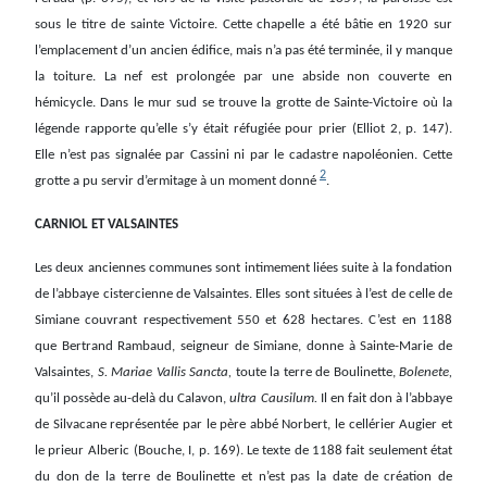
sous le titre de sainte Victoire. Cette chapelle a été bâtie en 1920 sur
l’emplacement d’un ancien édifice, mais n’a pas été terminée, il y manque
la toiture. La nef est prolongée par une abside non couverte en
hémicycle. Dans le mur sud se trouve la grotte de Sainte-Victoire où la
légende rapporte qu’elle s’y était réfugiée pour prier (Elliot 2, p. 147).
Elle n’est pas signalée par Cassini ni par le cadastre napoléonien. Cette
2
grotte a pu servir d’ermitage à un moment donné
.
CARNIOL ET VALSAINTES
Les deux anciennes communes sont intimement liées suite à la fondation
de l’abbaye cistercienne de Valsaintes. Elles sont situées à l’est de celle de
Simiane couvrant respectivement 550 et 628 hectares. C’est en 1188
que Bertrand Rambaud, seigneur de Simiane, donne à Sainte-Marie de
Valsaintes,
S. Mariae Vallis Sancta,
toute la terre de Boulinette,
Bolenete,
qu’il possède au-delà du Calavon,
ultra Causilum.
Il en fait don à l’abbaye
de Silvacane représentée par le père abbé Norbert, le cellérier Augier et
le prieur Alberic
(Bouche, I, p. 169). Le texte de 1188 fait seulement état
du don de la terre de Boulinette et n’est pas la date de création de