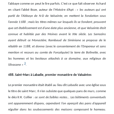
l’abbaye comme on peut le lire parfois. C’est ce que fait observer Achard
en citant l’abbé Boze, auteur de l’Histoire d’Apt :
« les auteurs qui ont
parlé de l’Abbaye de N-D de Valsainte, en mettent la fondation sous
l’année 1188 ; mais les titres mêmes sur lesquels ils se fondent, prouvent
que cet établissement est d’une date plus ancienne, et que Valsainte étoit
connue et habitée par des Moines avant le XIIe siècle. Les Sarrazins
ayant détruit ce Monastère, Rambaud de Siminiane se proposa de le
rétablir en 1188, et donna (avec le consentement de l’Empereur et sans
mention ni recours au comte de Forcalquier) la terre de Bolinette, avec
les hommes et les bestiaux attachés à ce domaine, aux religieux de
3
Silvacane »
.
488. Saint-Marc à Labadie, premier monastère de Valsaintes
Le premier monastère était établi au lieu-dit
Labadie
avec une église sous
le titre de saint Marc. Il n’en subsiste que quelques pans de murs, comme
le décrit R. Collier :
ce sont de faibles restes… Les bâtiments conventuels
ont apparemment disparu, cependant l’on aperçoit des pans d’appareil
régulier dans les soubassements des maisons composant le hameau.