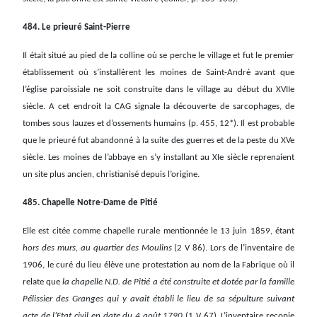
484. Le prieuré Saint-Pierre
Il était situé au pied de la colline où se perche le village et fut le premier
établissement où s’installèrent les moines de Saint-André avant que
l’église paroissiale ne soit construite dans le village au début du XVIIe
siècle. A cet endroit la CAG signale la découverte de sarcophages, de
tombes sous lauzes et d’ossements humains (p. 455, 12*). Il est probable
que le prieuré fut abandonné à la suite des guerres et de la peste du XVe
siècle. Les moines de l’abbaye en s’y installant au XIe siècle reprenaient
un site plus ancien, christianisé depuis l’origine.
485. Chapelle Notre-Dame de Pitié
Elle est citée comme chapelle rurale mentionnée le 13 juin 1859, étant
hors des murs, au quartier des Moulins
(2 V 86). Lors de l’inventaire de
1906, le curé du lieu élève une protestation au nom de la Fabrique où il
relate que
la chapelle N.D. de Pitié a été construite et dotée par la famille
Pélissier des Granges qui y avait établi le lieu de sa sépulture suivant
acte de l’Etat civil en date du 4 août 1790
(1 V 67). L’inventaire recopie