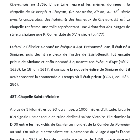
Cheyranais en 1856.
L’inventaire reprend les mêmes données :
la
e
chapelle de St-Joseph à Cheyran, fut construite, dit-on, au 16
siècle
avec la coopération des habitants des hameaux de Cheyran. 55 m².
La
chapelle renferme une toile représentant une
Adoration des Mages
de
style archaïque que R. Collier date du XVIIe siècle (p. 477).
La famille Pélissier a donné un évêque à Apt. Prénommé Jean, il était né à
Simiane, puis devint religieux de l’ordre de Saint-Benoît, fut ensuite
prieur de Simiane et enfin nommé à quarante ans évêque d’Apt (1607-
1628). Le 18 juin 1617, il consacre la nouvelle église de Simiane dont il
avait conservé la commende du temps où il était prieur (GCN I, col. 285-
286).
487. Chapelle Sainte-Victoire
A plus de 3 kilomètres au SO du village, à 1000 mètres d’altitude, la carte
IGN signale une chapelle en ruine dédiée à sainte Victoire. Elle domine la
D 30 entre les lieux-dits de
Curnier
au nord et de la
Combe du Pommier
au sud. On sait que cette sainte est la patronne du village d’après l’abbé
Féraud (p. 395), et lors de la visite pastorale de 1859, la paroisse est