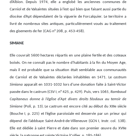
d’Albion. Depuis 1974, elle a englobé les anciennes communes de
Carniol et de Valsaintes situées à l’est qui bien que faisant aussi partie du
diocèse d’Apt dépendaient de la viguerie de Forcalquier. Le territoire a
livré de nombreux sites antiques, particulièrement voués au traitement
des gisements de fer (CAG n° 208, p. 453-458).
SIMIANE
Elle couvrait 5600 hectares répartis en une plaine fertile et des coteaux
boisés. On ne connaît pas le nombre d’habitants à la fin du Moyen Age,
mais il est probable que sa situation était semblable aux communautés
de Carniol et de Valsaintes déclarées inhabitées en 1471. Le
castrum
Simiana
apparaît en 1031-1032 lors d’une donation faite à Saint-Victor
passée dans le castrum (CSV I, n° 425, p. 429). Puis, vers 1065,
Rambaud
Capitaneus donne à l’église d’Apt divers droits féodaux au terroir de
Simiane
(Poli, p. 13). Le castrum est encore cité au début du XIIIe siècle
(Bouche I, p. 225) et l’église paroissiale est desservie par un prieur qui
dépend de l’abbbaye Saint-André-de-Villeneuve (GCN I, Instr. col. 138).
Elle est dédiée à saint Pierre et date dans son premier œuvre du XVIIe
siècle, la patronne est sainte Victoire (Collier, p. 185-186).