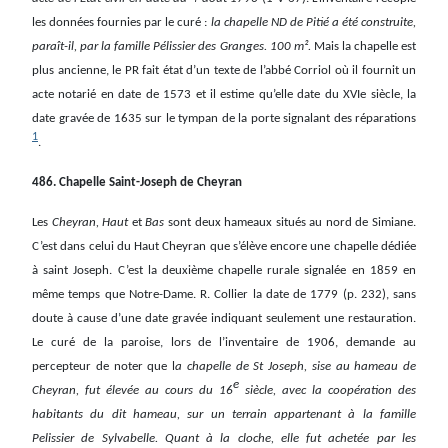
les données fournies par le curé :
la chapelle ND de Pitié a été construite,
paraît-il, par la famille Pélissier des Granges. 100 m².
Mais la chapelle est
plus ancienne, le PR fait état d’un texte de l’abbé Corriol où il fournit un
acte notarié en date de 1573 et il estime qu’elle date du XVIe siècle, la
date gravée de 1635 sur le tympan de la porte signalant des réparations
1
.
486. Chapelle Saint-Joseph de Cheyran
Les
Cheyran, Haut
et
Bas
sont deux hameaux situés au nord de Simiane.
C’est dans celui du Haut Cheyran que s’élève encore une chapelle dédiée
à saint Joseph. C’est la deuxième chapelle rurale signalée en 1859 en
même temps que Notre-Dame. R. Collier la date de 1779 (p. 232), sans
doute à cause d’une date gravée indiquant seulement une restauration.
Le curé de la paroise, lors de l’inventaire de 1906, demande au
percepteur de noter que l
a chapelle de St Joseph, sise au hameau de
e
Cheyran, fut élevée au cours du 16
siècle, avec la coopération des
habitants du dit hameau, sur un terrain appartenant à la famille
Pelissier de Sylvabelle. Quant à la cloche, elle fut achetée par les