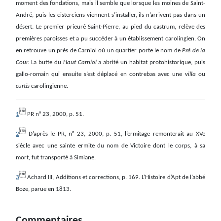
moment des fondations, mais il semble que lorsque les moines de Saint-
André, puis les cisterciens viennent s’installer, ils n’arrivent pas dans un
désert. Le premier prieuré Saint-Pierre, au pied du castrum, relève des
premières paroisses et a pu succéder à un établissement carolingien. On
en retrouve un près de Carniol où un quartier porte le nom de
Pré de la
Cour.
La butte du
Haut Carniol
a abrité un habitat protohistorique, puis
gallo-romain qui ensuite s’est déplacé en contrebas avec une
villa
ou
curtis
carolingienne.

1
PR n° 23, 2000, p. 51.

2
D’après le PR, n° 23, 2000, p. 51, l’ermitage remonterait au XVe
siècle avec une sainte ermite du nom de Victoire dont le corps, à sa
mort, fut transporté à Simiane.

3
Achard III, Additions et corrections, p. 169. L’Histoire d’Apt de l’abbé
Boze, parue en 1813.
Commentaires