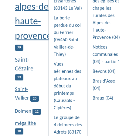
Eissartènes
des églises et
alpes-de-
(83143 Le Val)
chapelles
rurales des
La borie
haute-
Alpes-de-
perdue du col
Haute-
du Ferrier
provence
Provence (04)
(06460 Saint-
Vallier-de-
Notices
79
Thiey)
communales
Saint-
(04) - partie 1
Vues
Cézaire
aériennes des
Bevons (04)
23
plateaux au
Bras d'Asse
début du
(04)
Saint-
printemps
Vallier
Braux (04)
20
(Caussols –
Cipières)
Dolmen
12
Le groupe de
mégalithe
4 dolmens des
10
Adrets (83170