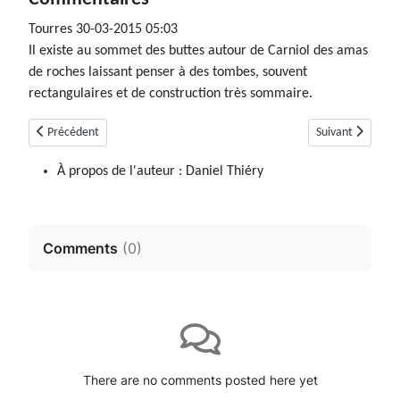
Tourres
30-03-2015 05:03
Il existe au sommet des buttes autour de Carniol des amas
de roches laissant penser à des tombes, souvent
rectangulaires et de construction très sommaire.
Article précédent : Simiane-La-Rotonde
Article suivant : 
Précédent
Suivant
À propos de l'auteur :
Daniel Thiéry
Comments
(
0
)
There are no comments posted here yet