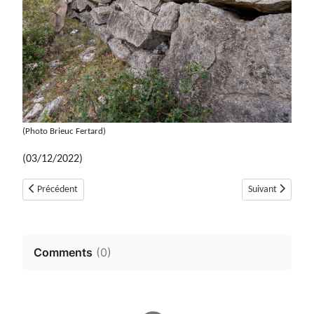
(Photo Brieuc Fertard)
(03/12/2022)
Article précédent : Bibliographie sommaire
Article suivant 
Précédent
Suivant
Comments
(
0
)