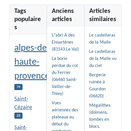
Tags
Anciens
Articles
populaire
articles
similaires
s
L"abri A des
Le castellaras
Eissartènes
de la Malle
alpes-de-
(83143 Le Val)
Le castellaras
La borie
de la Malle vu
haute-
perdue du col
du ciel
du Ferrier
provence
Bergerie
(06460 Saint-
ruinée à
Vallier-de-
79
Gourdon
Thiey)
(06620)
Saint-
Vues
Mégalithes
Cézaire
aériennes des
(dolmens,
23
plateaux au
tombes en
début du
blocs,
Saint-