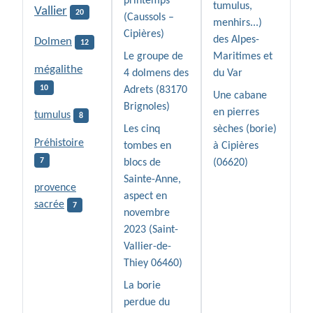
printemps
tumulus,
Vallier
20
(Caussols –
menhirs...)
Cipières)
des Alpes-
Dolmen
12
Le groupe de
Maritimes et
mégalithe
4 dolmens des
du Var
10
Adrets (83170
Une cabane
Brignoles)
en pierres
tumulus
8
Les cinq
sèches (borie)
Préhistoire
tombes en
à Cipières
7
blocs de
(06620)
Sainte-Anne,
provence
aspect en
sacrée
7
novembre
2023 (Saint-
Vallier-de-
Thiey 06460)
La borie
perdue du