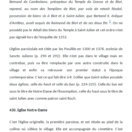
Bernard de Cambolano, précepteur du Temple de Grasse et de Biot,
reprend, au nom des Templiers de Biot, par voie de retrait féodal,
possession de biens sis à Biot et à Saint-Julien, que Bertand II, évêque
1
d’Antibes, avait acquis de Raimond de Biot et de ses deux fils
. On ne
possède pas le détail des biens du Temple à Saint-Julien et cet ordre n’est
pas signalé lors de l’enquête de 1252.
L’église paroissiale est citée par les Pouillés en 1300 et 1376,
ecclesia de
Sancto Juliano
(p. 290 et 292). Elle n’est pas dans le village mais en
contrebas, puis va être remplacée par une autre construite dans le
village et enfin va retrouver son premier statut à l’époque
contemporaine. C’est ce qui fait dire à R. Collier que
Saint-Julien possède
deux églises, celle du haut et celle du bas
(p. 224-225). Celle du bas est
sous le titre de Notre-Dame de l’Assomption, celle du haut sous le titre de
saint Julien avec comme patron saint Roch.
430. Eglise Notre-Dame
C’est l’église originelle, la première paroisse, et est située au pied de la
colline où s’élève le village. Elle est accompagnée du cimetière. C’est