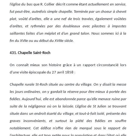
l’église du bas
que R. Collier décrit comme étant
actuellement en service,
fut peut-être, autrefois simple chapelle. Terminée par un choeur à chevet
plat, voûté d’arêtes, elle a une nef de trois travées, également voûtées
d’arêtes, et rythmées par des doubleaux avec pilastres à impostes
saillantes faites d’un méplat et d’un grand talon. Nous sommes ici à la
fin du XVIIe ou au début du XVIIIe siècle.
431. Chapelle Saint-Roch
On connaît mieux son histoire grâce à un rapport circonstancié lors
d’une visite épiscopale du 27 avril 1858 :
Chapelle rurale St-Roch située au centre du village. On y disait la messe
les jours ordinaires, on y gardait la réserve pour être mieux à portée des
fidèles. Aujourd’hui, elle est abandonnée parce qu’elle menace ruine par
suite de la négligence où on la laissée. L’église de St Julien se trouvant
située dans un endroit écarté du village, et tout-à-fait isolé, présente des
graves inconvénients, et surtout la piété des fidèles en souffre
notablement. Cet édifice n’offre rien de marqué sous le rapport de
l’architecture, elle est trop petite pour la population et dans l’état où elle