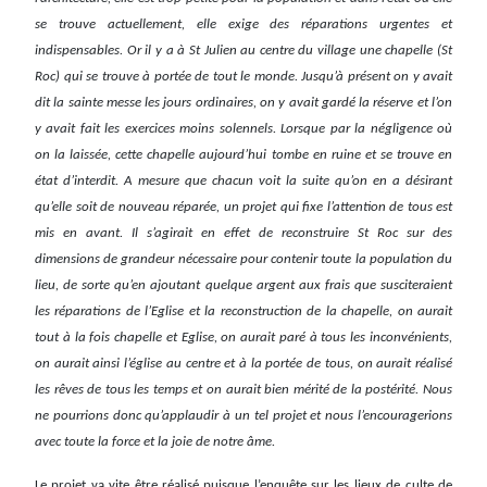
se trouve actuellement, elle exige des réparations urgentes et
indispensables. Or il y a à St Julien au centre du village une chapelle (St
Roc) qui se trouve à portée de tout le monde. Jusqu’à présent on y avait
dit la sainte messe les jours ordinaires, on y avait gardé la réserve et l’on
y avait fait les exercices moins solennels. Lorsque par la négligence où
on la laissée, cette chapelle aujourd’hui tombe en ruine et se trouve en
état d’interdit. A mesure que chacun voit la suite qu’on en a désirant
qu’elle soit de nouveau réparée, un projet qui fixe l’attention de tous est
mis en avant. Il s’agirait en effet de reconstruire St Roc sur des
dimensions de grandeur nécessaire pour contenir toute la population du
lieu, de sorte qu’en ajoutant quelque argent aux frais que susciteraient
les réparations de l’Eglise et la reconstruction de la chapelle, on aurait
tout à la fois chapelle et Eglise, on aurait paré à tous les inconvénients,
on aurait ainsi l’église au centre et à la portée de tous, on aurait réalisé
les rêves de tous les temps et on aurait bien mérité de la postérité. Nous
ne pourrions donc qu’applaudir à un tel projet et nous l’encouragerions
avec toute la force et la joie de notre âme.
Le projet va vite être réalisé puisque l’enquête sur les lieux de culte de