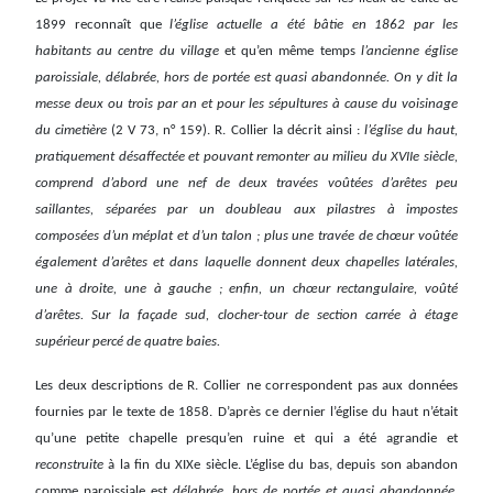
1899 reconnaît que
l’église actuelle a été bâtie en 1862 par les
habitants au centre du village
et qu’en même temps
l’ancienne église
paroissiale, délabrée, hors de portée est quasi abandonnée. On y dit la
messe deux ou trois par an et pour les sépultures à cause du voisinage
du cimetière
(2 V 73, n° 159). R. Collier la décrit ainsi :
l’église du haut,
pratiquement désaffectée et pouvant remonter au milieu du XVIIe siècle,
comprend d’abord une nef de deux travées voûtées d’arêtes peu
saillantes, séparées par un doubleau aux pilastres à impostes
composées d’un méplat et d’un talon ; plus une travée de chœur voûtée
également d’arêtes et dans laquelle donnent deux chapelles latérales,
une à droite, une à gauche ; enfin, un chœur rectangulaire, voûté
d’arêtes. Sur la façade sud, clocher-tour de section carrée à étage
supérieur percé de quatre baies.
Les deux descriptions de R. Collier ne correspondent pas aux données
fournies par le texte de 1858. D’après ce dernier l’église du haut n’était
qu’une petite chapelle presqu’en ruine et qui a été agrandie et
reconstruite
à la fin du XIXe siècle. L’église du bas, depuis son abandon
comme paroissiale est
délabrée, hors de portée et quasi abandonnée.