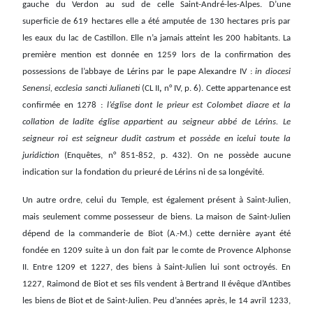
gauche du Verdon au sud de celle Saint-André-les-Alpes. D’une
superficie de 619 hectares elle a été amputée de 130 hectares pris par
les eaux du lac de Castillon. Elle n’a jamais atteint les 200 habitants. La
première mention est donnée en 1259 lors de la confirmation des
possessions de l’abbaye de Lérins par le pape Alexandre IV :
in diocesi
Senensi, ecclesia sancti Julianeti
(CL II
,
n° IV, p. 6). Cette appartenance est
confirmée en 1278 :
l’église dont le prieur est Colombet diacre et la
collation de ladite église appartient au seigneur abbé de Lérins. Le
seigneur roi est seigneur dudit castrum et possède en icelui toute la
juridiction
(Enquêtes, n° 851-852, p. 432). On ne possède aucune
indication sur la fondation du prieuré de Lérins ni de sa longévité.
Un autre ordre, celui du Temple, est également présent à Saint-Julien,
mais seulement comme possesseur de biens. La maison de Saint-Julien
dépend de la commanderie de Biot (A.-M.) cette dernière ayant été
fondée en 1209 suite à un don fait par le comte de Provence Alphonse
II. Entre 1209 et 1227, des biens à Saint-Julien lui sont octroyés. En
1227, Raimond de Biot et ses fils vendent à Bertrand II évêque d’Antibes
les biens de Biot et de Saint-Julien. Peu d’années après, le 14 avril 1233,