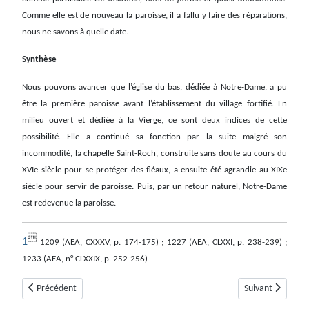
Comme elle est de nouveau la paroisse, il a fallu y faire des réparations,
nous ne savons à quelle date.
Synthèse
Nous pouvons avancer que l’église du bas, dédiée à Notre-Dame, a pu
être la première paroisse avant l’établissement du village fortifié. En
milieu ouvert et dédiée à la Vierge, ce sont deux indices de cette
possibilité. Elle a continué sa fonction par la suite malgré son
incommodité, la chapelle Saint-Roch, construite sans doute au cours du
XVIe siècle pour se protéger des fléaux, a ensuite été agrandie au XIXe
siècle pour servir de paroisse. Puis, par un retour naturel, Notre-Dame
est redevenue la paroisse.

1
1209 (AEA, CXXXV, p. 174-175) ; 1227 (AEA, CLXXI, p. 238-239) ;
1233 (AEA, n° CLXXIX, p. 252-256)
Article précédent : Saint-Julien-D'Asse
Article suivant : 
Précédent
Suivant