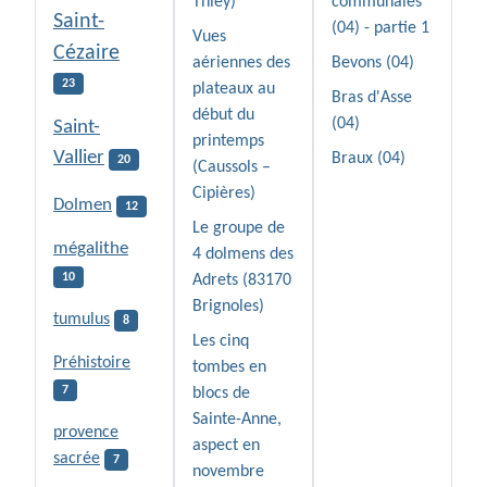
Thiey)
communales
Saint-
(04) - partie 1
Vues
Cézaire
aériennes des
Bevons (04)
23
plateaux au
Bras d'Asse
début du
(04)
Saint-
printemps
Vallier
Braux (04)
20
(Caussols –
Cipières)
Dolmen
12
Le groupe de
mégalithe
4 dolmens des
10
Adrets (83170
Brignoles)
tumulus
8
Les cinq
Préhistoire
tombes en
7
blocs de
Sainte-Anne,
provence
aspect en
sacrée
7
novembre