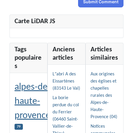
Submit Comment
Carte LiDAR JS
Tags
Anciens
Articles
populaire
articles
similaires
s
L"abri A des
Aux origines
Eissartènes
des églises et
alpes-de-
(83143 Le Val)
chapelles
rurales des
La borie
haute-
Alpes-de-
perdue du col
Haute-
du Ferrier
provence
Provence (04)
(06460 Saint-
Vallier-de-
Notices
79