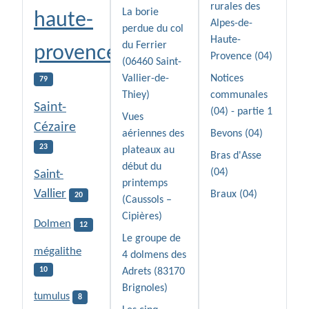
rurales des
La borie
haute-
Alpes-de-
perdue du col
Haute-
du Ferrier
provence
Provence (04)
(06460 Saint-
Vallier-de-
Notices
79
Thiey)
communales
Saint-
(04) - partie 1
Vues
Cézaire
aériennes des
Bevons (04)
23
plateaux au
Bras d'Asse
début du
(04)
Saint-
printemps
Vallier
Braux (04)
20
(Caussols –
Cipières)
Dolmen
12
Le groupe de
mégalithe
4 dolmens des
10
Adrets (83170
Brignoles)
tumulus
8