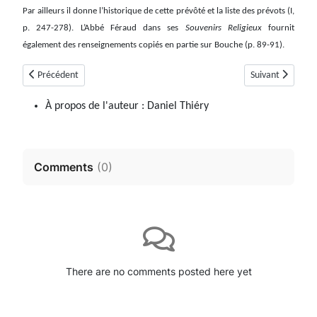
Par ailleurs il donne l’historique de cette prévôté et la liste des prévots (I,
p. 247-278). L’Abbé Féraud dans ses
Souvenirs Religieux
fournit
également des renseignements copiés en partie sur Bouche (p. 89-91).
Article précédent : Saint-Geniez
Article suivant :
Précédent
Suivant
À propos de l'auteur :
Daniel Thiéry
Comments
(
0
)
There are no comments posted here yet