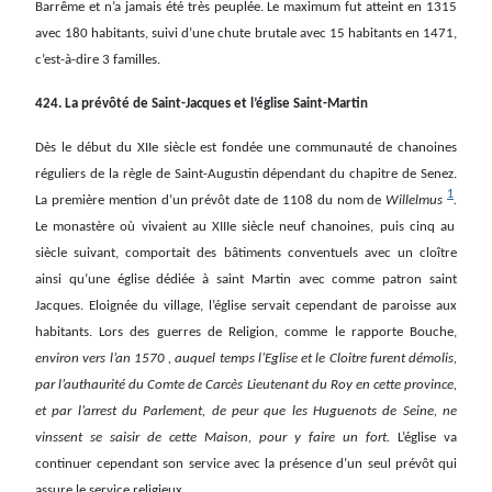
Barrême et n’a jamais été très peuplée. Le maximum fut atteint en 1315
avec 180 habitants, suivi d’une chute brutale avec 15 habitants en 1471,
c’est-à-dire 3 familles.
424. La prévôté de Saint-Jacques et l’église Saint-Martin
Dès le début du XIIe siècle est fondée une communauté de chanoines
réguliers de la règle de Saint-Augustin dépendant du chapitre de Senez.
1
La première mention d’un prévôt date de 1108 du nom de
Willelmus
.
Le monastère où vivaient au XIIIe siècle neuf chanoines, puis cinq au
siècle suivant, comportait des bâtiments conventuels avec un cloître
ainsi qu’une église dédiée à saint Martin avec comme patron saint
Jacques. Eloignée du village, l’église servait cependant de paroisse aux
habitants. Lors des guerres de Religion, comme le rapporte Bouche,
environ vers l’an 1570 , auquel temps l’Eglise et le Cloitre furent démolis,
par l’authaurité du Comte de Carcès Lieutenant du Roy en cette province,
et par l’arrest du Parlement, de peur que les Huguenots de Seine, ne
vinssent se saisir de cette Maison, pour y faire un fort.
L’église va
continuer cependant son service avec la présence d’un seul prévôt qui
assure le service religieux.