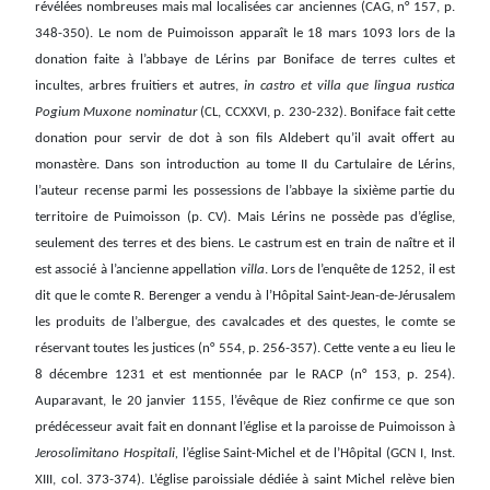
révélées nombreuses mais mal localisées car anciennes (CAG, n° 157, p.
348-350). Le nom de Puimoisson apparaît le 18 mars 1093 lors de la
donation faite à l’abbaye de Lérins par Boniface de terres cultes et
incultes, arbres fruitiers et autres,
in castro et villa que lingua rustica
Pogium Muxone nominatur
(CL, CCXXVI, p. 230-232). Boniface fait cette
donation pour servir de dot à son fils Aldebert qu’il avait offert au
monastère. Dans son introduction au tome II du Cartulaire de Lérins,
l’auteur recense parmi les possessions de l’abbaye la sixième partie du
territoire de Puimoisson (p. CV). Mais Lérins ne possède pas d’église,
seulement des terres et des biens. Le castrum est en train de naître et il
est associé à l’ancienne appellation
villa
. Lors de l’enquête de 1252, il est
dit que le comte R. Berenger a vendu à l’Hôpital Saint-Jean-de-Jérusalem
les produits de l’albergue, des cavalcades et des questes, le comte se
réservant toutes les justices (n° 554, p. 256-357). Cette vente a eu lieu le
8 décembre 1231 et est mentionnée par le RACP (n° 153, p. 254).
Auparavant, le 20 janvier 1155, l’évêque de Riez confirme ce que son
prédécesseur avait fait en donnant l’église et la paroisse de Puimoisson à
Jerosolimitano Hospitali,
l’église Saint-Michel et de l’Hôpital
(GCN I, Inst.
XIII, col. 373-374). L’église paroissiale dédiée à saint Michel relève bien