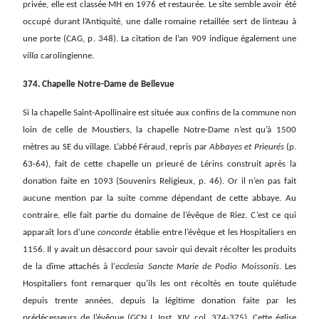
privée, elle est classée MH en 1976 et restaurée. Le site semble avoir été
occupé durant l’Antiquité, une dalle romaine retaillée sert de linteau à
une porte (CAG, p. 348). La citation de l’an 909 indique également une
villa
carolingienne.
374. Chapelle Notre-Dame de Bellevue
Si la chapelle Saint-Apollinaire est située aux confins de la commune non
loin de celle de Moustiers, la chapelle Notre-Dame n’est qu’à 1500
mètres au SE du village. L’abbé Féraud, repris par
Abbayes et Prieurés
(p.
63-64), fait de cette chapelle un prieuré de Lérins construit après la
donation faite en 1093 (Souvenirs Religieux, p. 46). Or il n’en pas fait
aucune mention par la suite comme dépendant de cette abbaye. Au
contraire, elle fait partie du domaine de l’évêque de Riez. C’est ce qui
apparaît lors d’une
concorde
établie entre l’évêque et les Hospitaliers en
1156. Il y avait un désaccord pour savoir qui devait récolter les produits
de la dîme attachés à l’
ecclesia Sancte Marie de Podio Moissonis
. Les
Hospitaliers font remarquer qu’ils les ont récoltés en toute quiétude
depuis trente années, depuis la légitime donation faite par les
prédécesseurs de l’évêque (GCN I, Inst. XIV, col. 374-375). Cette église