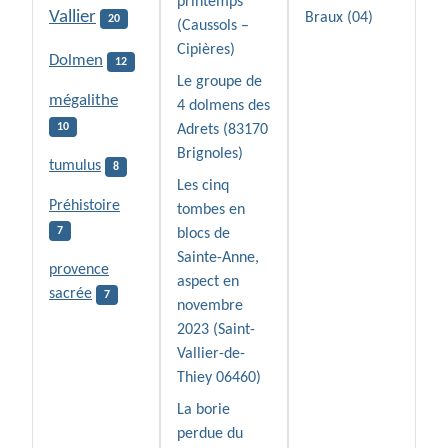
printemps
Vallier
Braux (04)
20
(Caussols –
Cipières)
Dolmen
12
Le groupe de
mégalithe
4 dolmens des
10
Adrets (83170
Brignoles)
tumulus
8
Les cinq
Préhistoire
tombes en
7
blocs de
Sainte-Anne,
provence
aspect en
sacrée
7
novembre
2023 (Saint-
Vallier-de-
Thiey 06460)
La borie
perdue du