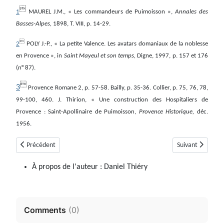

1
MAUREL J.M., « Les commandeurs de Puimoisson »,
Annales des
Basses-Alpes,
1898, T. VIII, p. 14-29.

2
POLY J.-P., « La petite Valence. Les avatars domaniaux de la noblesse
en Provence », in
Saint Mayeul et son temps,
Digne, 1997, p. 157 et 176
(n° 87).

3
Provence Romane 2, p. 57-58. Bailly, p. 35-36. Collier, p. 75, 76, 78,
99-100, 460. J. Thirion, « Une construction des Hospitaliers de
Provence : Saint-Apollinaire de Puimoisson,
Provence Historique,
déc.
1956.
Article précédent : Puimichel
Article suivant :
Précédent
Suivant
À propos de l'auteur :
Daniel Thiéry
Comments
(
0
)