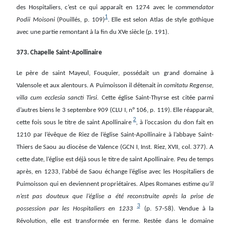
des Hospitaliers, c’est ce qui apparaît en 1274 avec le
commendator
1
Podii Moisoni
(Pouillés, p. 109)
. Elle est selon Atlas de style gothique
avec une partie remontant à la fin du XVe siècle (p. 191).
373. Chapelle Saint-Apollinaire
Le père de saint Mayeul, Fouquier, possédait un grand domaine à
Valensole et aux alentours. A Puimoisson il détenait
in comitatu Regense,
villa cum ecclesia sancti Tirsi.
Cette église Saint-Thyrse est citée parmi
d’autres biens le 3 septembre 909 (CLU I, n° 106, p. 119). Elle réapparaît,
2
cette fois sous le titre de saint Apollinaire
, à l’occasion
du don fait en
1210 par l’évêque de Riez de l’église Saint-Apollinaire à l’abbaye Saint-
Thiers de Saou au diocèse de Valence (GCN I, Inst. Riez, XVII, col. 377). A
cette date, l’église est déjà sous le titre de saint Apollinaire. Peu de temps
après, en 1233, l’abbé de Saou échange l’église avec les Hospitaliers de
Puimoisson qui en deviennent propriétaires. Alpes Romanes estime
qu’il
n’est pas douteux que l’église a été reconstruite après la prise de
3
possession par les Hospitaliers en 1233
(p. 57-58). Vendue à la
Révolution, elle est transformée en ferme. Restée dans le domaine