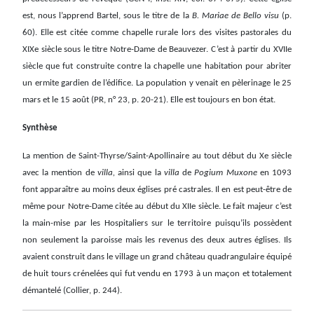
est, nous l’apprend Bartel, sous le titre de la
B. Mariae de Bello visu
(p.
60). Elle est citée comme chapelle rurale lors des visites pastorales du
XIXe siècle sous le titre Notre-Dame de Beauvezer. C’est à partir du XVIIe
siècle que fut construite contre la chapelle une habitation pour abriter
un ermite gardien de l’édifice. La population y venait en pèlerinage le 25
mars et le 15 août (PR, n° 23, p. 20-21). Elle est toujours en bon état.
Synthèse
La mention de Saint-Thyrse/Saint-Apollinaire au tout début du Xe siècle
avec la mention de
villa,
ainsi que la
villa
de
Pogium Muxone
en 1093
font apparaître au moins deux églises pré castrales. Il en est peut-être de
même pour Notre-Dame citée au début du XIIe siècle. Le fait majeur c’est
la main-mise par les Hospitaliers sur le territoire puisqu’ils possèdent
non seulement la paroisse mais les revenus des deux autres églises. Ils
avaient construit dans le village un grand château quadrangulaire équipé
de huit tours crénelées qui fut vendu en 1793 à un maçon et totalement
démantelé (Collier, p. 244).