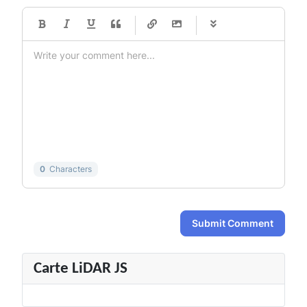
-
-
-
-
-
-
-
-
-
-
-
-
-
-
-
-
-
-
-
-
-
-
-
-
-
-
-
-
-
-
0
Characters
Submit Comment
Carte LiDAR JS