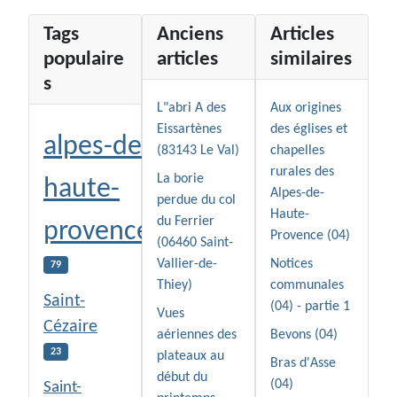
Tags
Anciens
Articles
populaire
articles
similaires
s
L"abri A des
Aux origines
Eissartènes
des églises et
alpes-de-
(83143 Le Val)
chapelles
rurales des
La borie
haute-
Alpes-de-
perdue du col
Haute-
du Ferrier
provence
Provence (04)
(06460 Saint-
Vallier-de-
Notices
79
Thiey)
communales
Saint-
(04) - partie 1
Vues
Cézaire
aériennes des
Bevons (04)
23
plateaux au
Bras d'Asse
début du
(04)
Saint-