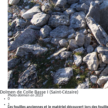
Dolmen de Colle Basse I (Saint-Cézaire)
Photo dolmen en 2023
0
1
Les fouilles anciennes et le matériel découvert lors des fouill