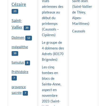
Vues
Saint-Jean
Cézaire
aériennes des
(Saint-Vallier
23
plateaux au
de Thiey,
début du
Alpes-
Saint-
printemps
Maritimes)
Vallier
20
(Caussols –
Caussols
Cipières)
Dolmen
12
Le groupe de
mégalithe
4 dolmens des
10
Adrets (83170
Brignoles)
tumulus
8
Les cinq
Préhistoire
tombes en
7
blocs de
Sainte-Anne,
provence
aspect en
sacrée
7
novembre
2023 (Saint-