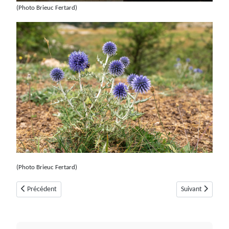
(Photo Brieuc Fertard)
(Photo Brieuc Fertard)
Article précédent : La Forteresse d'Aiglun (06910)
Article suivant :
Précédent
Suivant