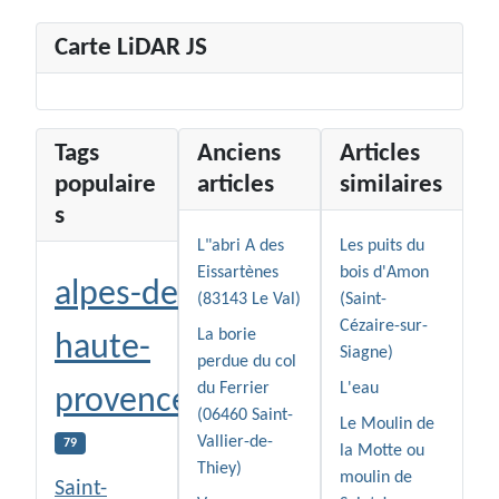
Carte LiDAR JS
Tags
Anciens
Articles
populaire
articles
similaires
s
L"abri A des
Les puits du
Eissartènes
bois d'Amon
alpes-de-
(83143 Le Val)
(Saint-
Cézaire-sur-
La borie
haute-
Siagne)
perdue du col
du Ferrier
L'eau
provence
(06460 Saint-
Le Moulin de
Vallier-de-
79
la Motte ou
Thiey)
moulin de
Saint-