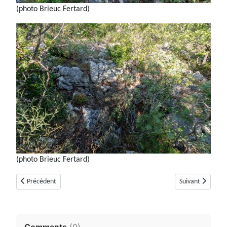
(photo Brieuc Fertard)
(photo Brieuc Fertard)
Article précédent : Dolmen de la Verdoline (Saint-Vallier-de-Thiey)
Article suivant :
Précédent
Suivant
Comments
(
0
)