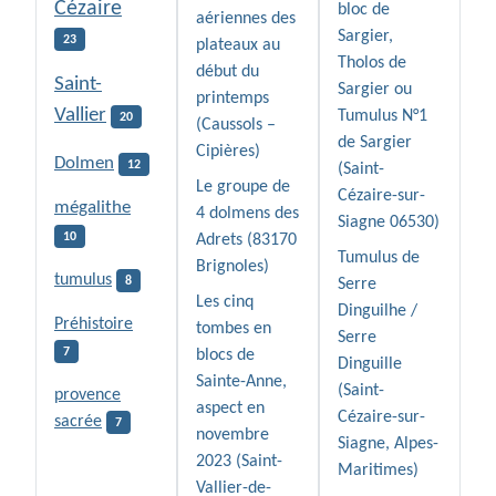
Cézaire
bloc de
aériennes des
Sargier,
23
plateaux au
Tholos de
début du
Saint-
Sargier ou
printemps
Vallier
Tumulus N°1
20
(Caussols –
de Sargier
Cipières)
Dolmen
12
(Saint-
Le groupe de
Cézaire-sur-
mégalithe
4 dolmens des
Siagne 06530)
10
Adrets (83170
Tumulus de
Brignoles)
tumulus
8
Serre
Les cinq
Dinguilhe /
Préhistoire
tombes en
Serre
7
blocs de
Dinguille
Sainte-Anne,
(Saint-
provence
aspect en
Cézaire-sur-
sacrée
7
novembre
Siagne, Alpes-
2023 (Saint-
Maritimes)
Vallier-de-