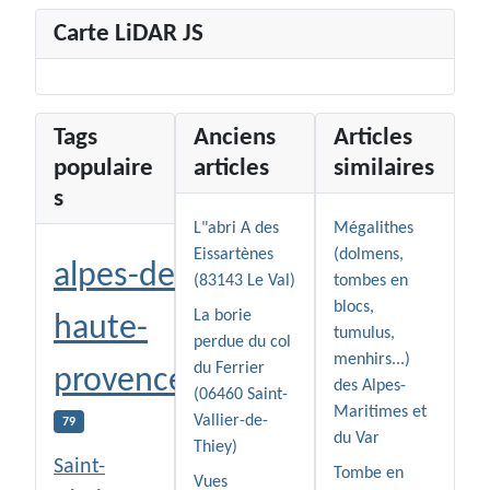
Carte LiDAR JS
Tags
Anciens
Articles
populaire
articles
similaires
s
L"abri A des
Mégalithes
Eissartènes
(dolmens,
alpes-de-
(83143 Le Val)
tombes en
blocs,
La borie
haute-
tumulus,
perdue du col
menhirs...)
du Ferrier
provence
des Alpes-
(06460 Saint-
Maritimes et
Vallier-de-
79
du Var
Thiey)
Saint-
Tombe en
Vues