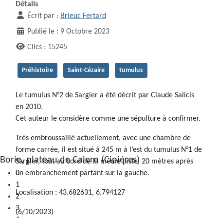
Détails
Écrit par :
Brieuc Fertard
Publié le : 9 Octobre 2023
Clics : 15245
Préhistoire
Saint-Cézaire
tumulus
Le tumulus N°2 de Sargier a été décrit par Claude Salicis
en 2010.
Cet auteur le considère comme une sépulture à confirmer.
Très embroussaillé actuellement, avec une chambre de
forme carrée, il est situé à 245 m à l’est du tumulus N°1 de
Borie, plateau de Calern (Cipières)
Sargier, tout au bord de la même piste, 20 mètres après
0
un embranchement partant sur la gauche.
1
Localisation : 43.682631, 6.794127
2
3
(6/10/2023)