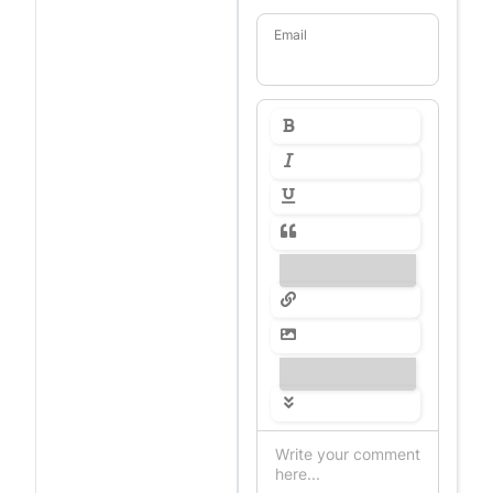
Email
---------------
---------------