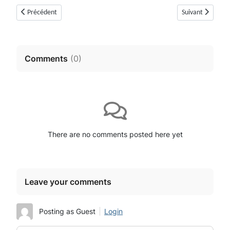
Article précédent : Dolmen de la Verdoline (Saint-Vallier-de-Thiey)
Article suivant :
Précédent
Suivant
Comments
(
0
)
There are no comments posted here yet
Leave your comments
Posting as Guest
Login