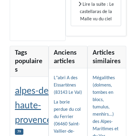
Lire la suite : Le
castellaras de la
Malle vu du ciel
Tags
Anciens
Articles
populaire
articles
similaires
s
L"abri A des
Mégalithes
Eissartènes
(dolmens,
alpes-de-
(83143 Le Val)
tombes en
blocs,
La borie
haute-
tumulus,
perdue du col
menhirs...)
du Ferrier
provence
des Alpes-
(06460 Saint-
Maritimes et
Vallier-de-
79