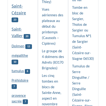
du Var
Thiey)
Saint-
Tombe en
Vues
Cézaire
bloc de
aériennes des
Sargier,
23
plateaux au
Tholos de
début du
Saint-
Sargier ou
printemps
Vallier
Tumulus N°1
20
(Caussols –
de Sargier
Cipières)
Dolmen
12
(Saint-
Le groupe de
Cézaire-sur-
mégalithe
4 dolmens des
Siagne 06530)
10
Adrets (83170
Tumulus de
Brignoles)
tumulus
8
Serre
Les cinq
Dinguilhe /
Préhistoire
tombes en
Serre
7
blocs de
Dinguille
Sainte-Anne,
(Saint-
provence
aspect en
Cézaire-sur-
sacrée
7
novembre