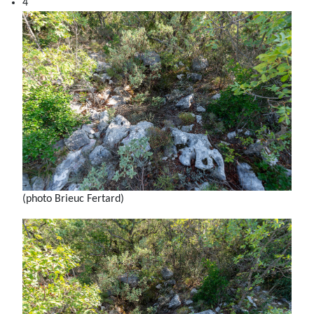
4
(photo Brieuc Fertard)