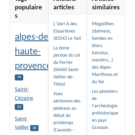
populaire
articles
similaires
s
L"abri A des
Mégalithes
Eissartènes
(dolmens,
alpes-de-
(83143 Le Val)
tombes en
blocs,
La borie
haute-
tumulus,
perdue du col
menhirs...)
du Ferrier
provence
des Alpes-
(06460 Saint-
Maritimes et
Vallier-de-
79
du Var
Thiey)
Saint-
Les pionniers
Vues
Cézaire
de
aériennes des
l'archéologie
23
plateaux au
préhistorique
début du
Saint-
en pays
printemps
Vallier
Grassois
20
(Caussols –