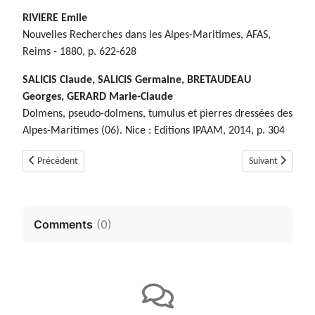
RIVIERE Emile
Nouvelles Recherches dans les Alpes-Maritimes, AFAS,
Reims - 1880, p. 622-628
SALICIS Claude, SALICIS Germaine, BRETAUDEAU
Georges, GERARD Marie-Claude
Dolmens, pseudo-dolmens, tumulus et pierres dressées des
Alpes-Maritimes (06). Nice : Editions IPAAM, 2014, p. 304
Article précédent : Le Tumulus N°2 de Sargier (Saint-Cézaire-sur-Siagne 
Article suivant :
Précédent
Suivant
Comments
(
0
)