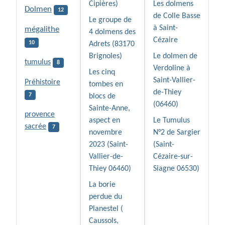
Cipières)
Les dolmens
Dolmen
12
de Colle Basse
Le groupe de
à Saint-
mégalithe
4 dolmens des
Cézaire
10
Adrets (83170
Brignoles)
Le dolmen de
tumulus
8
Verdoline à
Les cinq
Saint-Vallier-
Préhistoire
tombes en
de-Thiey
7
blocs de
(06460)
Sainte-Anne,
provence
aspect en
Le Tumulus
sacrée
7
novembre
N°2 de Sargier
2023 (Saint-
(Saint-
Vallier-de-
Cézaire-sur-
Thiey 06460)
Siagne 06530)
La borie
perdue du
Planestel (
Caussols,